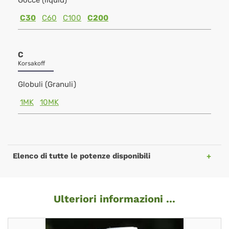
Gocce (liquid)
C30
C60
C100
C200
C
Korsakoff
Globuli (Granuli)
1MK
10MK
Elenco di tutte le potenze disponibili
Ulteriori informazioni ...