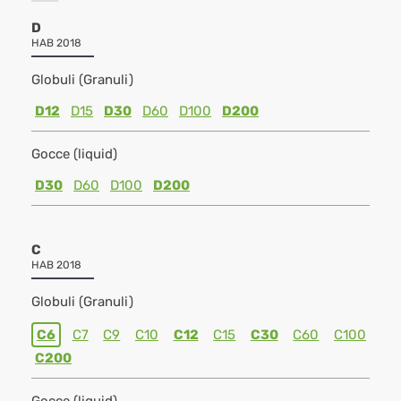
D
HAB 2018
Globuli (Granuli)
D12
D15
D30
D60
D100
D200
Gocce (liquid)
D30
D60
D100
D200
C
HAB 2018
Globuli (Granuli)
C6
C7
C9
C10
C12
C15
C30
C60
C100
C200