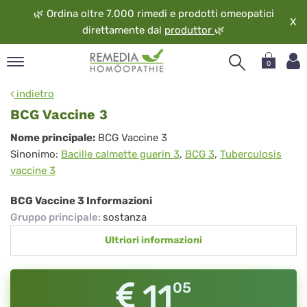
🌿
Ordina oltre 7.000 rimedi e prodotti omeopatici
X
direttamente dal
produttor
🌿
0
pand
indietro
ngua
BCG Vaccine 3
pand
BCG
Nome principale:
BCG Vaccine 3
op
Sinonimo:
Bacille calmette guerin 3
,
BCG 3
,
Tuberculosis
Vaccine
pand
vaccine 3
eopatia
3
pand
BCG Vaccine 3 Informazioni
vizio
Gruppo principale
:
sostanza
pand
Ultriori informazioni
guardo
11
05