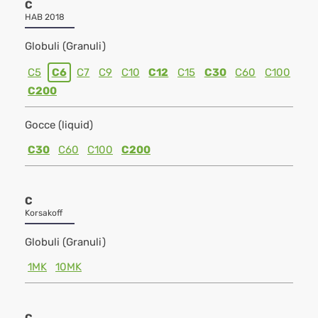
C
HAB 2018
Globuli (Granuli)
C5
C6
C7
C9
C10
C12
C15
C30
C60
C100
C200
Gocce (liquid)
C30
C60
C100
C200
C
Korsakoff
Globuli (Granuli)
1MK
10MK