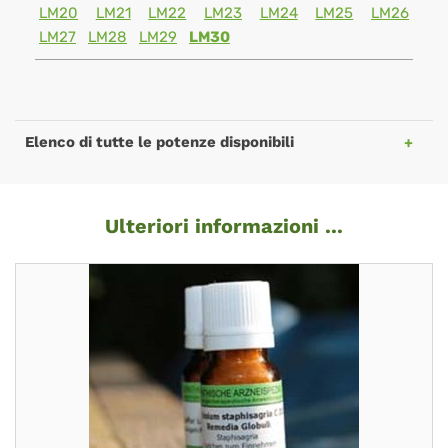
LM20
LM21
LM22
LM23
LM24
LM25
LM26
LM27
LM28
LM29
LM30
Elenco di tutte le potenze disponibili
Ulteriori informazioni ...