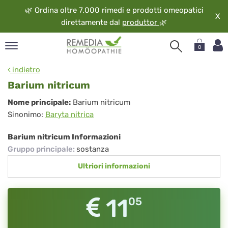
🌿
Ordina oltre 7.000 rimedi e prodotti omeopatici
X
direttamente dal
produttor
🌿
0
pand
indietro
ngua
Barium nitricum
pand
Barium
Nome principale:
Barium nitricum
op
Sinonimo:
Baryta nitrica
nitricum
pand
eopatia
Barium nitricum Informazioni
pand
Gruppo principale
:
sostanza
vizio
Ultriori informazioni
pand
guardo
11
05