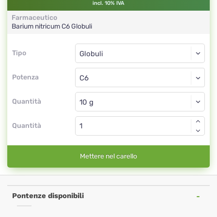
incl. 10% IVA
Farmaceutico
Barium nitricum
C6
Globuli
Tipo
Tipo
Globuli
Potenza
C6
Globuli
Quantità
Quantità
Mettere nel carello
Pontenze disponibili