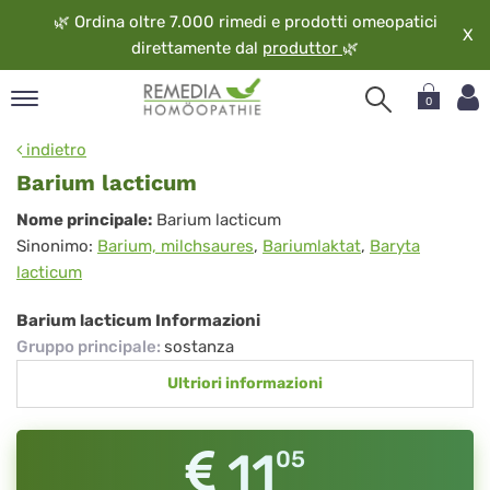
🌿
Ordina oltre 7.000 rimedi e prodotti omeopatici
X
direttamente dal
produttor
🌿
0
pand
indietro
ngua
Barium lacticum
pand
Barium
Nome principale:
Barium lacticum
op
Sinonimo:
Barium, milchsaures
,
Bariumlaktat
,
Baryta
lacticum
pand
lacticum
eopatia
pand
Barium lacticum Informazioni
vizio
Gruppo principale
:
sostanza
pand
Ultriori informazioni
guardo
11
05