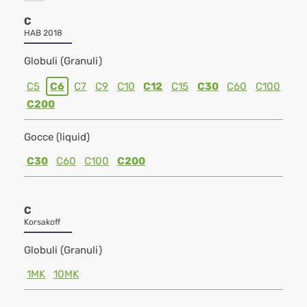
C
HAB 2018
Globuli (Granuli)
C5
C6
C7
C9
C10
C12
C15
C30
C60
C100
C200
Gocce (liquid)
C30
C60
C100
C200
C
Korsakoff
Globuli (Granuli)
1MK
10MK