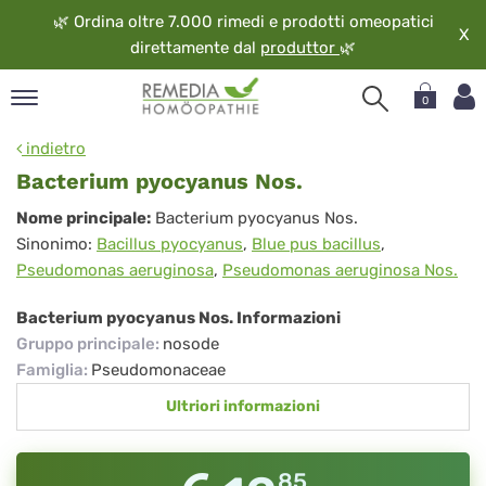
🌿
Ordina oltre 7.000 rimedi e prodotti omeopatici
X
direttamente dal
produttor
🌿
0
pand
indietro
ngua
Bacterium pyocyanus Nos.
pand
Bacterium
Nome principale:
Bacterium pyocyanus Nos.
op
Sinonimo:
Bacillus pyocyanus
,
Blue pus bacillus
,
pyocyanus
pand
Pseudomonas aeruginosa
,
Pseudomonas aeruginosa Nos.
eopatia
Nos.
pand
Bacterium pyocyanus Nos. Informazioni
vizio
Gruppo principale
:
nosode
pand
Famiglia
:
Pseudomonaceae
guardo
Ultriori informazioni
85