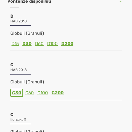
Pontenze disponibili
D
HAB 2018
Globuli (Granuli)
D15
D30
D60
D100
D200
C
HAB 2018
Globuli (Granuli)
C30
C60
C100
C200
C
Korsakoff
Globuli (Granuli)