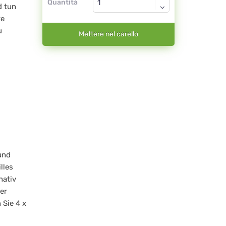
Quantità
d tun
re
u
Mettere nel carello
und
lles
nativ
er
 Sie 4 x