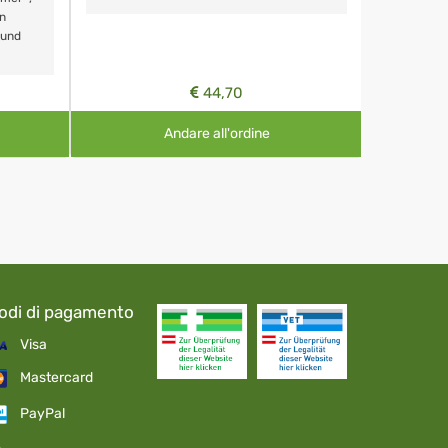
n
 und
44,70
Andare all'ordine
odi di pagamento
Visa
Mastercard
PayPal