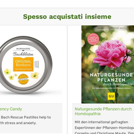
Spesso acquistati insieme
ency Candy
Naturgesunde Pflanzen durch
Homöopathie
l Bach Rescue Pastilles help to
Mit den international gefragten
th stress and anxiety.
Expertinnen der Pflanzen-Homöopa
Cornelia und Christiane Maute, Zi