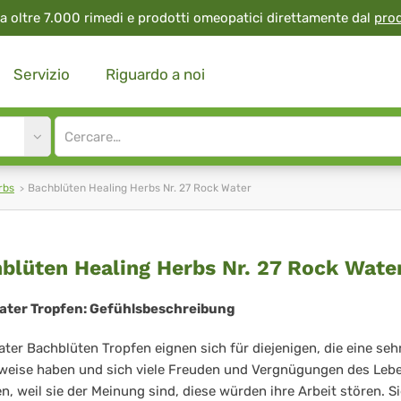
a oltre 7.000 rimedi e prodotti omeopatici direttamente dal
pro
Servizio
Riguardo a noi
Site
search
input
rbs
Bachblüten Healing Herbs Nr. 27 Rock Water
chblüten
blüten Healing Herbs Nr. 27 Rock Wate
ling
ater Tropfen: Gefühlsbeschreibung
rbs
ter Bachblüten Tropfen eignen sich für diejenigen, die eine sehr
weise haben und sich viele Freuden und Vergnügungen des Leb
n, weil sie der Meinung sind, diese würden ihre Arbeit stören. Si