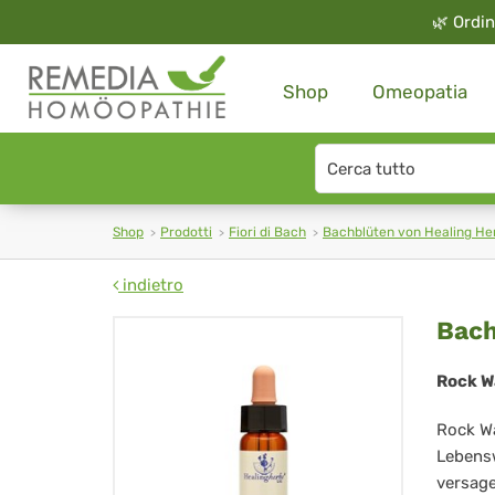
🌿
Ordin
Shop
Omeopatia
Search
type
Shop
Prodotti
Fiori di Bach
Bachblüten von Healing He
indietro
Ba
Bach
Hea
Rock W
He
Rock Wa
Nr.
Lebens
versage