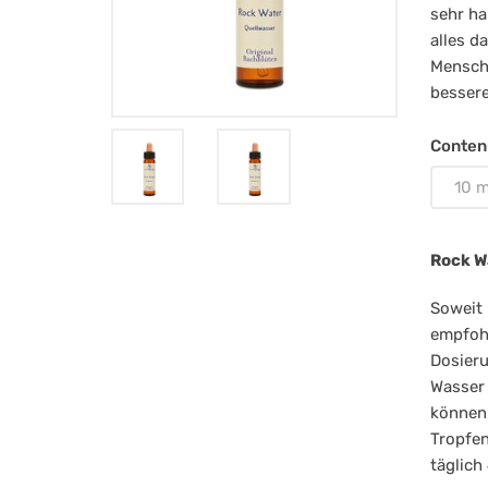
27
sehr ha
Ro
alles d
Mensche
Wa
besser
Conten
10 m
Rock W
Soweit 
empfohl
Dosieru
Wasser 
können 
Tropfen
täglich