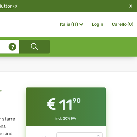
X
duttor
🌿
Login
Carello (
0
)
Italia (IT)
r
11
90
 starre
incl. 20% IVA
ens
e sind