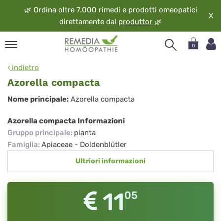
🌿
Ordina oltre 7.000 rimedi e prodotti omeopatici
X
direttamente dal
produttor
🌿
0
pand
indietro
ngua
Azorella compacta
pand
Azorella
Nome principale:
Azorella compacta
op
compacta
pand
Azorella compacta Informazioni
eopatia
Gruppo principale
:
pianta
pand
Famiglia
:
Apiaceae - Doldenblütler
vizio
Ultriori informazioni
pand
guardo
11
05