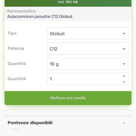
incl. 10% IVA
Farmaceutico
Aulacomnium palustre
C12
Globuli
Tipo
Tipo
Globuli
Potenza
C12
Globuli
Quantità
Quantità
Mettere nel carello
Pontenze disponibili