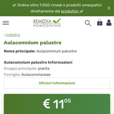
🌿
Ordina oltre 7.000 rimedi e prodotti omeopatici
X
direttamente dal
produttor
🌿
0
pand
indietro
ngua
Aulacomnium palustre
pand
Aulacomnium
Nome principale:
Aulacomnium palustre
op
palustre
pand
Aulacomnium palustre Informazioni
eopatia
Gruppo principale
:
pianta
pand
Famiglia
:
Aulacomniaceae
vizio
Ultriori informazioni
pand
guardo
11
05