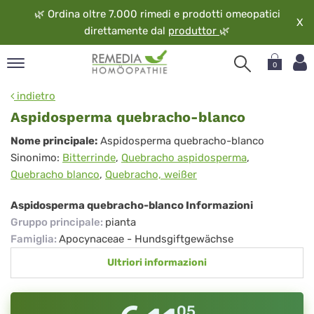
🌿
Ordina oltre 7.000 rimedi e prodotti omeopatici
X
direttamente dal
produttor
🌿
0
pand
indietro
ngua
Aspidosperma quebracho-blanco
pand
Aspidosperma
Nome principale:
Aspidosperma quebracho-blanco
op
Sinonimo:
Bitterrinde
,
Quebracho aspidosperma
,
quebracho-
pand
Quebracho blanco
,
Quebracho, weißer
eopatia
blanco
pand
Aspidosperma quebracho-blanco Informazioni
vizio
Gruppo principale
:
pianta
pand
Famiglia
:
Apocynaceae - Hundsgiftgewächse
guardo
Ultriori informazioni
05