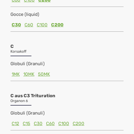
C60
C100
C200
Gocce (liquid)
C30
C60
C100
C200
C
Korsakoff
Globuli (Granuli)
1MK
10MK
50MK
C aus C3 Trituration
Organon 6
Globuli (Granuli)
C12
C15
C30
C60
C100
C200