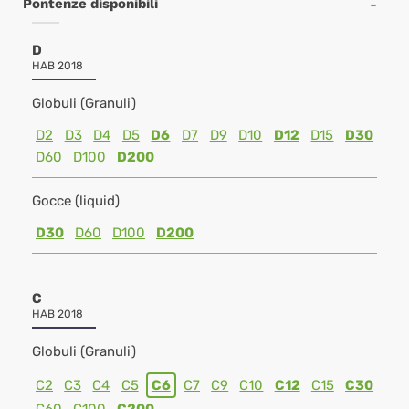
Pontenze disponibili
D
HAB 2018
Globuli (Granuli)
D2
D3
D4
D5
D6
D7
D9
D10
D12
D15
D30
D60
D100
D200
Gocce (liquid)
D30
D60
D100
D200
C
HAB 2018
Globuli (Granuli)
C2
C3
C4
C5
C6
C7
C9
C10
C12
C15
C30