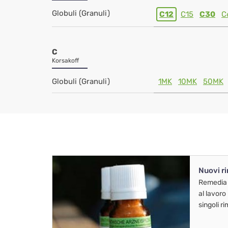
Globuli (Granuli)
C12
C15
C30
C
C
Korsakoff
Globuli (Granuli)
1MK
10MK
50MK
Nuovi r
Remedia
al lavoro
singoli r