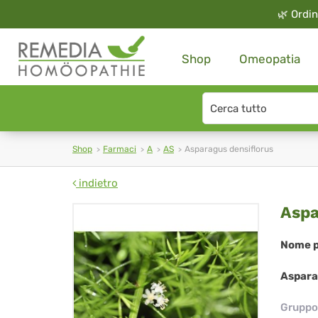
🌿
Ordin
Shop
Omeopatia
Search
type
Shop
Farmaci
A
AS
Asparagus densiflorus
indietro
As
Aspa
den
Nome p
Aspara
Gruppo 