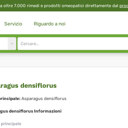
a oltre 7.000 rimedi e prodotti omeopatici direttamente dal
pro
Servizio
Riguardo a noi
Site
search
input
paragus
ragus densiflorus
siflorus
rincipale:
Asparagus densiflorus
gus densiflorus Informazioni
principale