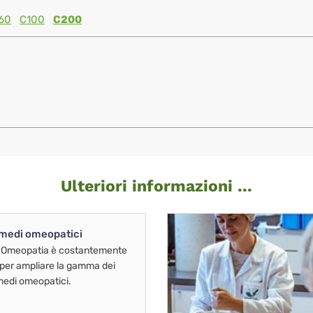
60
C100
C200
Ulteriori informazioni ...
imedi omeopatici
 Omeopatia è costantemente
 per ampliare la gamma dei
imedi omeopatici.