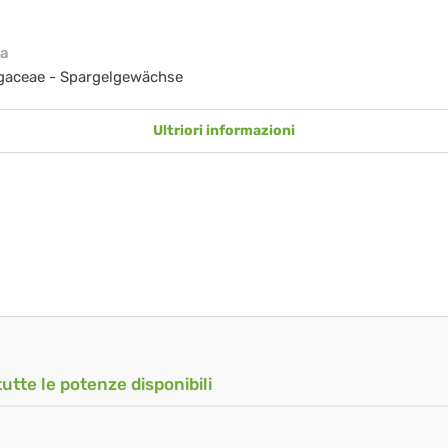
ia
gaceae - Spargelgewächse
Ultriori informazioni
tutte le potenze disponibili