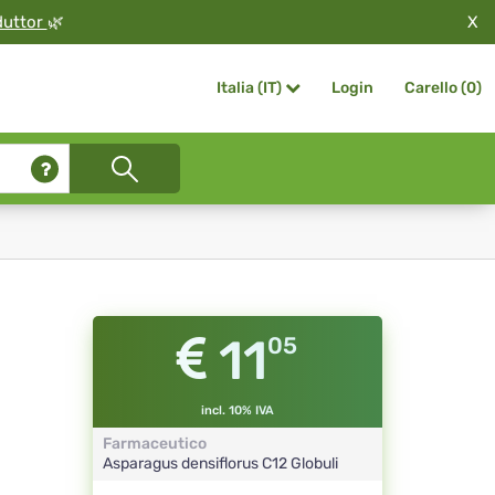
X
duttor
🌿
Login
Carello (
0
)
Italia (IT)
11
05
incl. 10% IVA
Farmaceutico
Asparagus densiflorus
C12
Globuli