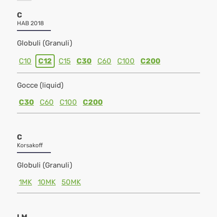
C
HAB 2018
Globuli (Granuli)
C10
C12
C15
C30
C60
C100
C200
Gocce (liquid)
C30
C60
C100
C200
C
Korsakoff
Globuli (Granuli)
1MK
10MK
50MK