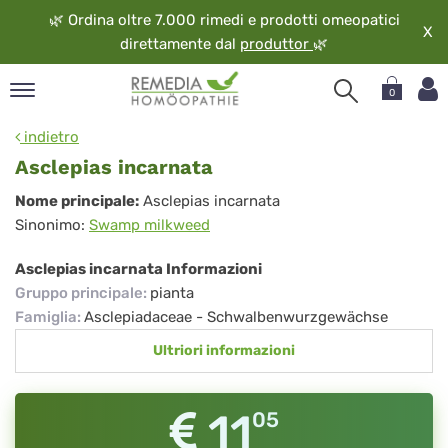
🌿
Ordina oltre 7.000 rimedi e prodotti omeopatici
X
direttamente dal
produttor
🌿
0
pand
indietro
ngua
Asclepias incarnata
pand
Asclepias
Nome principale:
Asclepias incarnata
op
Sinonimo:
Swamp milkweed
incarnata
pand
eopatia
Asclepias incarnata Informazioni
pand
Gruppo principale
:
pianta
vizio
Famiglia
:
Asclepiadaceae - Schwalbenwurzgewächse
pand
Ultriori informazioni
guardo
11
05