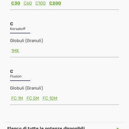
C30
C60
C100
C200
C
Korsakoff
Globuli (Granuli)
1MK
C
Fluxion
Globuli (Granuli)
FC 1M
FC 5M
FC 10M
Elenco di tutte le potenze disponibili