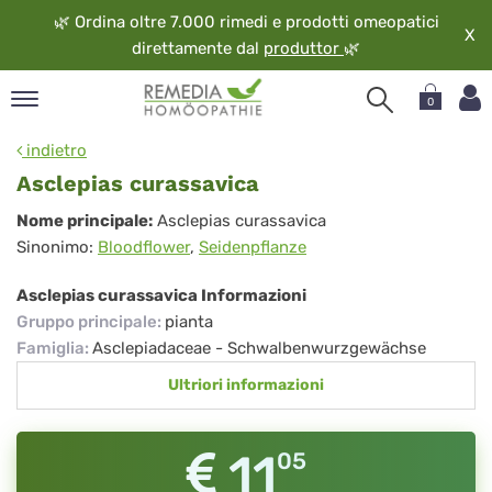
🌿
Ordina oltre 7.000 rimedi e prodotti omeopatici
X
direttamente dal
produttor
🌿
0
pand
indietro
ngua
Asclepias curassavica
pand
Asclepias
Nome principale:
Asclepias curassavica
op
Sinonimo:
Bloodflower
,
Seidenpflanze
curassavica
pand
eopatia
Asclepias curassavica Informazioni
pand
Gruppo principale
:
pianta
vizio
Famiglia
:
Asclepiadaceae - Schwalbenwurzgewächse
pand
Ultriori informazioni
guardo
11
05