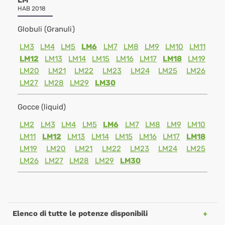
LM
HAB 2018
Globuli (Granuli)
LM3
LM4
LM5
LM6
LM7
LM8
LM9
LM10
LM11
LM12
LM13
LM14
LM15
LM16
LM17
LM18
LM19
LM20
LM21
LM22
LM23
LM24
LM25
LM26
LM27
LM28
LM29
LM30
Gocce (liquid)
LM2
LM3
LM4
LM5
LM6
LM7
LM8
LM9
LM10
LM11
LM12
LM13
LM14
LM15
LM16
LM17
LM18
LM19
LM20
LM21
LM22
LM23
LM24
LM25
LM26
LM27
LM28
LM29
LM30
Elenco di tutte le potenze disponibili