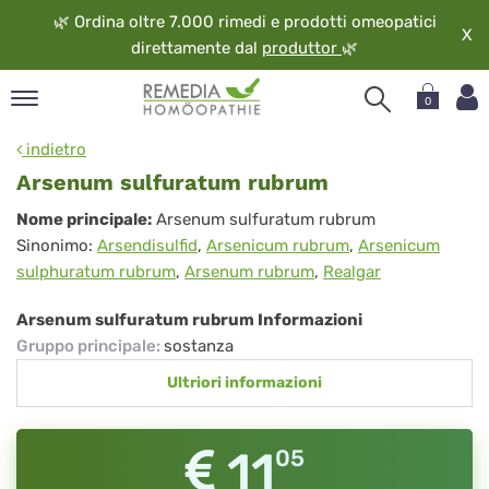
🌿
Ordina oltre 7.000 rimedi e prodotti omeopatici
X
direttamente dal
produttor
🌿
0
pand
indietro
ngua
Arsenum sulfuratum rubrum
pand
Arsenum
Nome principale:
Arsenum sulfuratum rubrum
op
Sinonimo:
Arsendisulfid
,
Arsenicum rubrum
,
Arsenicum
sulfuratum
pand
sulphuratum rubrum
,
Arsenum rubrum
,
Realgar
eopatia
rubrum
pand
Arsenum sulfuratum rubrum Informazioni
vizio
Gruppo principale
:
sostanza
pand
Ultriori informazioni
guardo
11
05