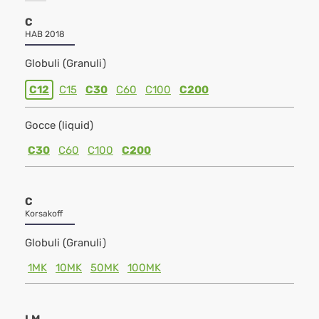
C
HAB 2018
Globuli (Granuli)
C12
C15
C30
C60
C100
C200
Gocce (liquid)
C30
C60
C100
C200
C
Korsakoff
Globuli (Granuli)
1MK
10MK
50MK
100MK