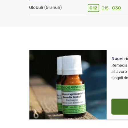
Globuli (Granuli)
C12
C15
C30
Nuovi r
Remedia
al lavoro
singoli r