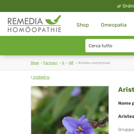
🌿
Ordin
Shop
Omeopatia
Search
type
Shop
Farmaci
A
AR
Aristea compressa
indietro
Ari
Aris
co
Nome p
Ariste
Gruppo 