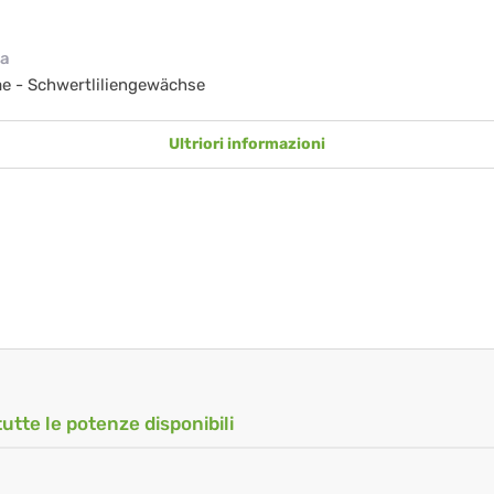
ia
ae - Schwertliliengewächse
Ultriori informazioni
tutte le potenze disponibili