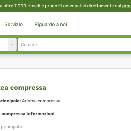
a oltre 7.000 rimedi e prodotti omeopatici direttamente dal
pro
Servizio
Riguardo a noi
Site
search
input
stea
tea compressa
mpressa
rincipale:
Aristea compressa
a compressa Informazioni
principale