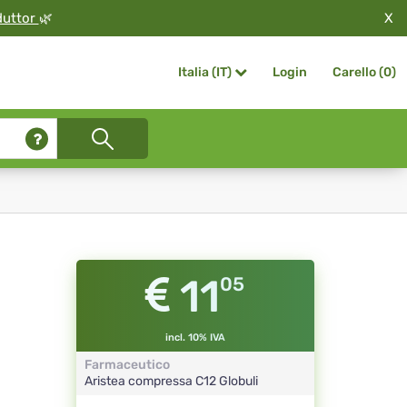
X
duttor
🌿
Login
Carello (
0
)
Italia (IT)
11
05
incl. 10% IVA
Farmaceutico
Aristea compressa
C12
Globuli