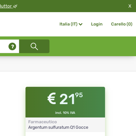
X
duttor
🌿
Login
Carello (
0
)
Italia (IT)
21
95
incl. 10% IVA
Farmaceutico
Argentum sulfuratum
Q1
Gocce