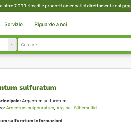
a oltre 7.000 rimedi e prodotti omeopatici direttamente dal
pro
Servizio
Riguardo a noi
Site
search
input
gentum
ntum sulfuratum
furatum
rincipale:
Argentum sulfuratum
mo:
Argentum sulphuratum
,
Arg-sa.
,
Silbersulfid
um sulfuratum Informazioni