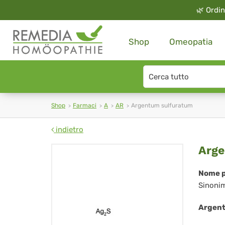
🌿
Ordin
Shop
Omeopatia
Search
type
Shop
Farmaci
A
AR
Argentum sulfuratum
indietro
Ar
Arge
sul
Nome p
Sinoni
Argent