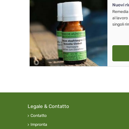
Nuovi r
Remedia
al lavoro
singoli r
Legale & Contatto
Contatto
Impronta