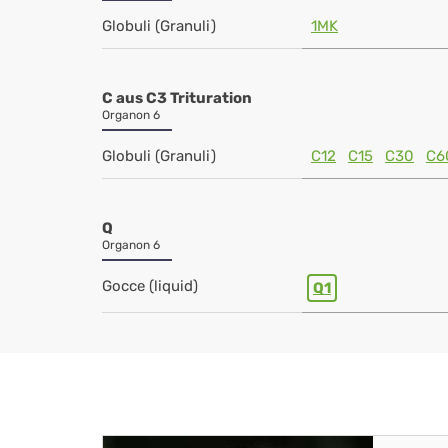
Globuli (Granuli)
1MK
C aus C3 Trituration
Organon 6
Globuli (Granuli)
C12
C15
C30
C6
Q
Organon 6
Gocce (liquid)
Q1