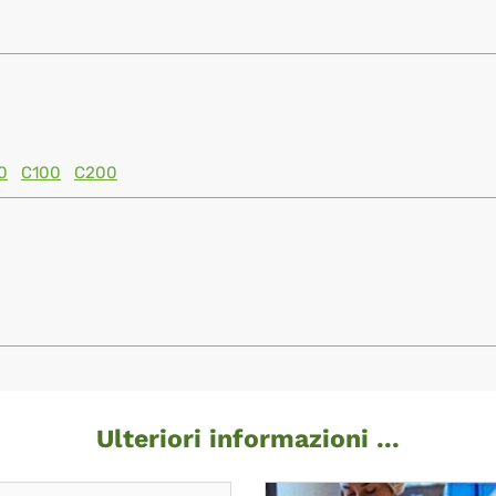
0
C100
C200
Ulteriori informazioni ...