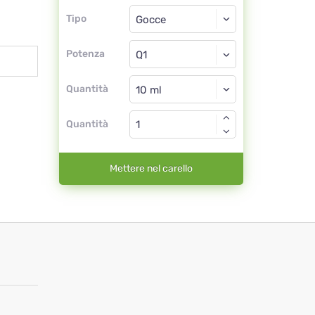
Tipo
Tipo
Gocce
Potenza
Q1
Gocce
Quantità
Quantità
Mettere nel carello