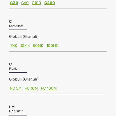
C30
C60
C100
C200
C
Korsakoff
Globuli (Granuli)
1MK
10MK
50MK
100MK
C
Fluxion
Globuli (Granuli)
FC 5M
FC 10M
FC 100M
LM
HAB 2018