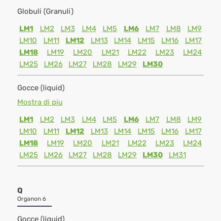
Globuli (Granuli)
LM1
LM2
LM3
LM4
LM5
LM6
LM7
LM8
LM9
LM10
LM11
LM12
LM13
LM14
LM15
LM16
LM17
LM18
LM19
LM20
LM21
LM22
LM23
LM24
LM25
LM26
LM27
LM28
LM29
LM30
Gocce (liquid)
Mostra di piu
LM1
LM2
LM3
LM4
LM5
LM6
LM7
LM8
LM9
LM10
LM11
LM12
LM13
LM14
LM15
LM16
LM17
LM18
LM19
LM20
LM21
LM22
LM23
LM24
LM25
LM26
LM27
LM28
LM29
LM30
LM31
Q
Organon 6
Gocce (liquid)