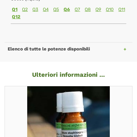
Q1
Q2
Q3
Q4
Q5
Q6
Q7
Q8
Q9
Q10
Q11
Q12
Elenco di tutte le potenze disponibili
Ulteriori informazioni ...