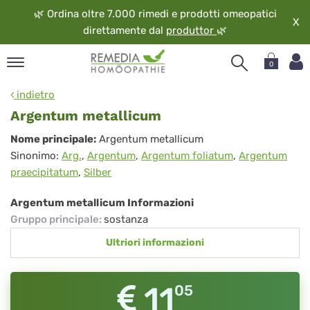
🌿
Ordina oltre 7.000 rimedi e prodotti omeopatici
X
direttamente dal
produttor
🌿
0
pand
indietro
ngua
Argentum metallicum
pand
Argentum
Nome principale:
Argentum metallicum
op
Sinonimo:
Arg.
,
Argentum
,
Argentum foliatum
,
Argentum
metallicum
pand
praecipitatum
,
Silber
eopatia
pand
Argentum metallicum Informazioni
vizio
Gruppo principale
:
sostanza
pand
Ultriori informazioni
guardo
11
05