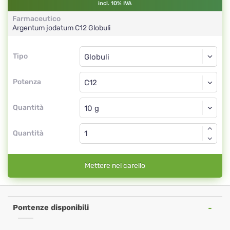
incl. 10% IVA
Farmaceutico
Argentum jodatum
C12
Globuli
Tipo
Tipo
Globuli
Potenza
C12
Globuli
Quantità
Quantità
Mettere nel carello
Pontenze disponibili