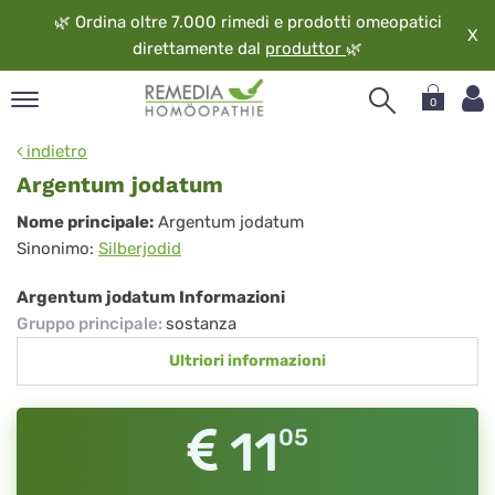
🌿
Ordina oltre 7.000 rimedi e prodotti omeopatici
X
direttamente dal
produttor
🌿
0
pand
indietro
ngua
Argentum jodatum
pand
Argentum
Nome principale:
Argentum jodatum
op
Sinonimo:
Silberjodid
jodatum
pand
eopatia
Argentum jodatum Informazioni
pand
Gruppo principale
:
sostanza
vizio
Ultriori informazioni
pand
guardo
11
05