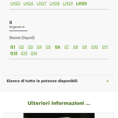
LM25
LM26
LM27
LM28
LM29
LM30
Q
Organon 6
Gocce (liquid)
Q1
Q2
Q3
Q4
Q5
Q6
Q7
Q8
Q9
Q10
Q11
Q12
Q13
Q14
Elenco di tutte le potenze disponibili
Ulteriori informazioni ...