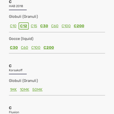
C
HAB 2018
Globuli (Granuli)
C10
C12
C15
C30
C60
C100
C200
Gocce (liquid)
C30
C60
C100
C200
C
Korsakoff
Globuli (Granuli)
1MK
10MK
50MK
C
Fluxion