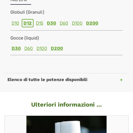
HAB 2018
Globuli (Granuli)
D10
D12
D15
D30
D60
D100
D200
Gocce (liquid)
D30
D60
D100
D200
Elenco di tutte le potenze disponibili
Ulteriori informazioni ...