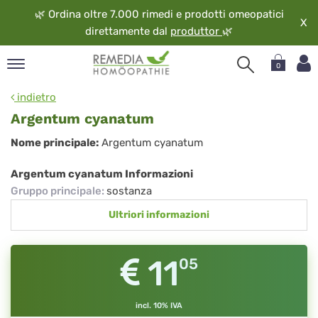
🌿
Ordina oltre 7.000 rimedi e prodotti omeopatici
X
direttamente dal
produttor
🌿
0
pand
indietro
ngua
Argentum cyanatum
pand
Argentum
Nome principale:
Argentum cyanatum
op
cyanatum
pand
Argentum cyanatum Informazioni
eopatia
Gruppo principale
:
sostanza
pand
Ultriori informazioni
vizio
pand
guardo
11
05
incl. 10% IVA