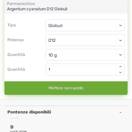
Farmaceutico
Argentum cyanatum
D12
Globuli
Tipo
Tipo
Globuli
Potenza
D12
Globuli
Quantità
Quantità
Mettere nel carello
Pontenze disponibili
D