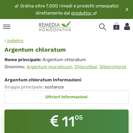
🌿
Ordina oltre 7.000 rimedi e prodotti omeopatici
X
direttamente dal
produttor
🌿
0
pand
indietro
ngua
Argentum chloratum
pand
Argentum
Nome principale:
Argentum chloratum
op
Sinonimo:
Argentum muriaticum
,
Chlorsilber
,
Silberchlorid
chloratum
pand
eopatia
Argentum chloratum Informazioni
pand
Gruppo principale
:
sostanza
vizio
Ultriori informazioni
pand
guardo
11
05