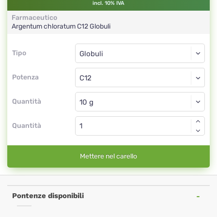
incl. 10% IVA
Farmaceutico
Argentum chloratum
C12
Globuli
Tipo
Tipo
Globuli
Potenza
C12
Globuli
Quantità
Quantità
Mettere nel carello
Pontenze disponibili