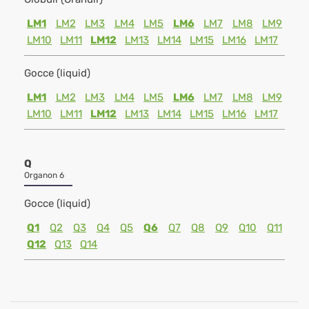
LM1
LM2
LM3
LM4
LM5
LM6
LM7
LM8
LM9
LM10
LM11
LM12
LM13
LM14
LM15
LM16
LM17
Gocce (liquid)
LM1
LM2
LM3
LM4
LM5
LM6
LM7
LM8
LM9
LM10
LM11
LM12
LM13
LM14
LM15
LM16
LM17
Q
Organon 6
Gocce (liquid)
Q1
Q2
Q3
Q4
Q5
Q6
Q7
Q8
Q9
Q10
Q11
Q12
Q13
Q14