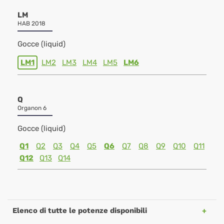
LM
HAB 2018
Gocce (liquid)
LM1
LM2
LM3
LM4
LM5
LM6
Q
Organon 6
Gocce (liquid)
Q1
Q2
Q3
Q4
Q5
Q6
Q7
Q8
Q9
Q10
Q11
Q12
Q13
Q14
Elenco di tutte le potenze disponibili