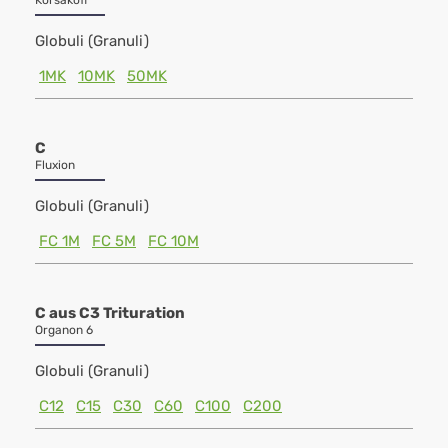
Korsakoff
Globuli (Granuli)
1MK
10MK
50MK
C
Fluxion
Globuli (Granuli)
FC 1M
FC 5M
FC 10M
C aus C3 Trituration
Organon 6
Globuli (Granuli)
C12
C15
C30
C60
C100
C200