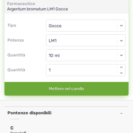
Farmaceutico
Argentum bromatum
LM1
Gocce
Tipo
Tipo
Gocce
Potenza
LM1
Gocce
Quantità
Quantità
Mettere nel carello
Pontenze disponibili
C