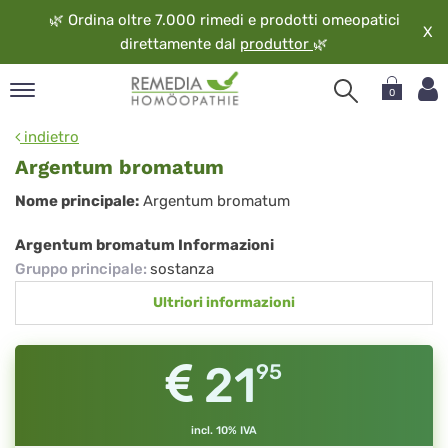
🌿
Ordina oltre 7.000 rimedi e prodotti omeopatici
X
direttamente dal
produttor
🌿
0
pand
indietro
ngua
Argentum bromatum
pand
Argentum
Nome principale:
Argentum bromatum
op
bromatum
pand
Argentum bromatum Informazioni
eopatia
Gruppo principale
:
sostanza
pand
Ultriori informazioni
vizio
pand
guardo
21
95
incl. 10% IVA