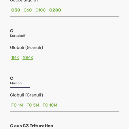
Gocce (liquid)
C30
C60
C100
C200
C
Korsakoff
Globuli (Granuli)
1MK
10MK
C
Fluxion
Globuli (Granuli)
FC 1M
FC 5M
FC 10M
C aus C3 Trituration