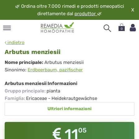
🌿
Ordina oltre 7.000 rimedi e prodotti omeopatici
X
direttamente dal
produttor
🌿
0
pand
indietro
ngua
Arbutus menziesii
pand
Arbutus
Nome principale:
Arbutus menziesii
op
Sinonimo:
Erdbeerbaum, pazifischer
menziesii
pand
eopatia
Arbutus menziesii Informazioni
pand
Gruppo principale
:
pianta
vizio
Famiglia
:
Ericaceae - Heidekrautgewächse
pand
Ultriori informazioni
guardo
11
05