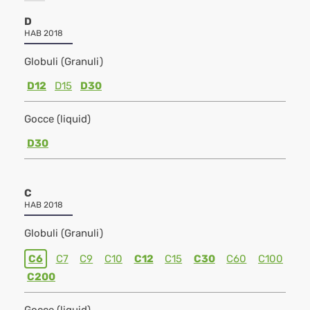
D
HAB 2018
Globuli (Granuli)
D12
D15
D30
Gocce (liquid)
D30
C
HAB 2018
Globuli (Granuli)
C6
C7
C9
C10
C12
C15
C30
C60
C100
C200