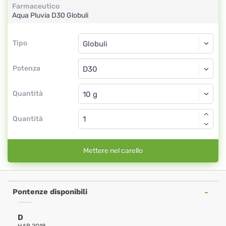
Farmaceutico
Aqua Pluvia
D30
Globuli
Tipo
Tipo
Globuli
Potenza
D30
Globuli
Quantità
Quantità
Mettere nel carello
Pontenze disponibili
D