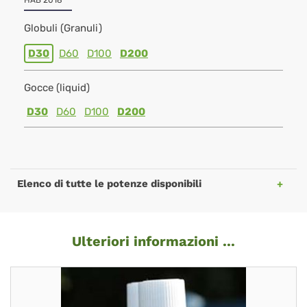
HAB 2018
Globuli (Granuli)
D30
D60
D100
D200
Gocce (liquid)
D30
D60
D100
D200
Elenco di tutte le potenze disponibili
Ulteriori informazioni ...