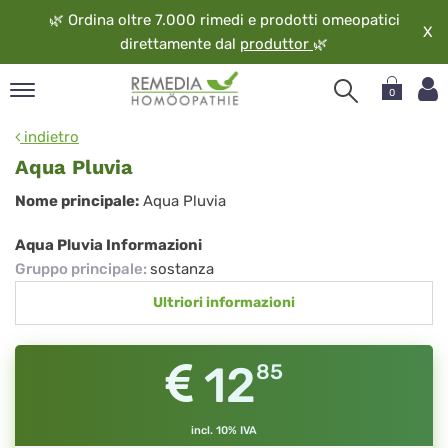
🌿
Ordina oltre 7.000 rimedi e prodotti omeopatici
X
direttamente dal
produttor
🌿
0
pand
indietro
ngua
Aqua Pluvia
pand
Aqua
Nome principale:
Aqua Pluvia
op
Pluvia
pand
Aqua Pluvia Informazioni
eopatia
Gruppo principale
:
sostanza
pand
Ultriori informazioni
vizio
pand
guardo
12
85
incl. 10% IVA