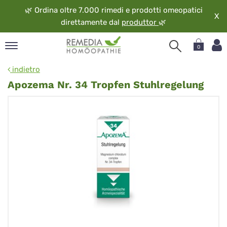
🌿
Ordina oltre 7.000 rimedi e prodotti omeopatici
X
direttamente dal
produttor
🌿
0
pand
indietro
ngua
Apozema Nr. 34 Tropfen Stuhlregelung
pand
op
pand
eopatia
pand
vizio
pand
guardo