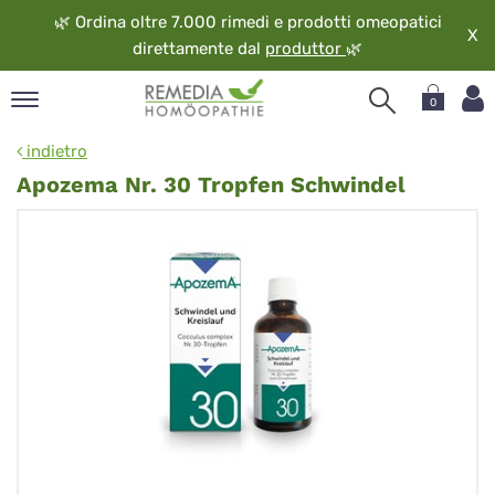
🌿
Ordina oltre 7.000 rimedi e prodotti omeopatici
X
direttamente dal
produttor
🌿
0
pand
indietro
ngua
Apozema Nr. 30 Tropfen Schwindel
pand
op
pand
eopatia
pand
vizio
pand
guardo