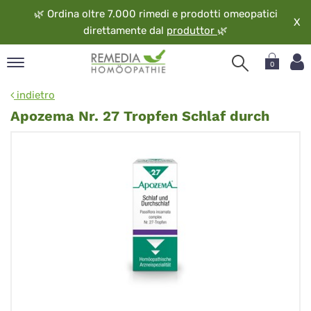
🌿
Ordina oltre 7.000 rimedi e prodotti omeopatici
X
direttamente dal
produttor
🌿
0
pand
indietro
ngua
Apozema Nr. 27 Tropfen Schlaf durch
pand
op
pand
eopatia
pand
vizio
pand
guardo