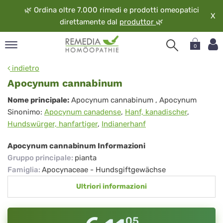
🌿
Ordina oltre 7.000 rimedi e prodotti omeopatici
X
direttamente dal
produttor
🌿
0
pand
indietro
ngua
Apocynum cannabinum
pand
Apocynum
Nome principale:
Apocynum cannabinum
, Apocynum
op
Sinonimo:
Apocynum canadense
,
Hanf, kanadischer
,
cannabinum
pand
Hundswürger, hanfartiger
,
Indianerhanf
eopatia
pand
Apocynum cannabinum Informazioni
vizio
Gruppo principale
:
pianta
pand
Famiglia
:
Apocynaceae - Hundsgiftgewächse
guardo
Ultriori informazioni
05