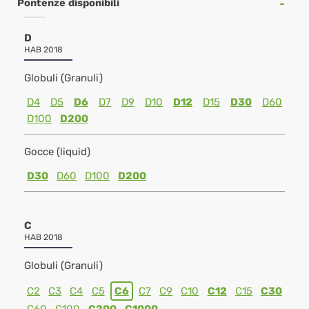
Pontenze disponibili
D
HAB 2018
Globuli (Granuli)
D4
D5
D6
D7
D9
D10
D12
D15
D30
D60
D100
D200
Gocce (liquid)
D30
D60
D100
D200
C
HAB 2018
Globuli (Granuli)
C2
C3
C4
C5
C6
C7
C9
C10
C12
C15
C30