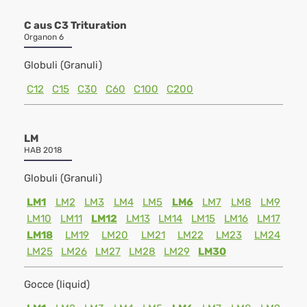
C aus C3 Trituration
Organon 6
Globuli (Granuli)
C12
C15
C30
C60
C100
C200
LM
HAB 2018
Globuli (Granuli)
LM1
LM2
LM3
LM4
LM5
LM6
LM7
LM8
LM9
LM10
LM11
LM12
LM13
LM14
LM15
LM16
LM17
LM18
LM19
LM20
LM21
LM22
LM23
LM24
LM25
LM26
LM27
LM28
LM29
LM30
Gocce (liquid)