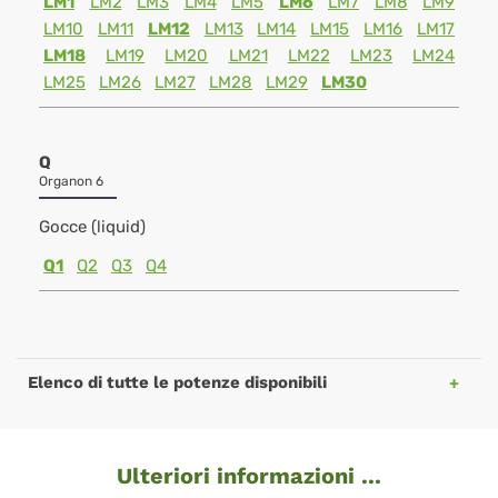
LM1
LM2
LM3
LM4
LM5
LM6
LM7
LM8
LM9
LM10
LM11
LM12
LM13
LM14
LM15
LM16
LM17
LM18
LM19
LM20
LM21
LM22
LM23
LM24
LM25
LM26
LM27
LM28
LM29
LM30
Q
Organon 6
Gocce (liquid)
Q1
Q2
Q3
Q4
Elenco di tutte le potenze disponibili
Ulteriori informazioni ...