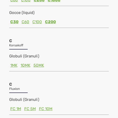
C60
C100
C200
C1000
Gocce (liquid)
C30
C60
C100
C200
C
Korsakoff
Globuli (Granuli)
1MK
10MK
50MK
C
Fluxion
Globuli (Granuli)
FC 1M
FC 5M
FC 10M