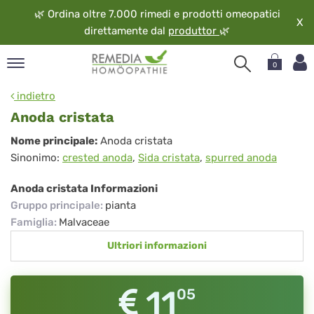
🌿
Ordina oltre 7.000 rimedi e prodotti omeopatici
X
direttamente dal
produttor
🌿
0
pand
indietro
ngua
Anoda cristata
pand
Anoda
Nome principale:
Anoda cristata
op
Sinonimo:
crested anoda
,
Sida cristata
,
spurred anoda
cristata
pand
eopatia
Anoda cristata Informazioni
pand
Gruppo principale
:
pianta
vizio
Famiglia
:
Malvaceae
pand
Ultriori informazioni
guardo
11
05