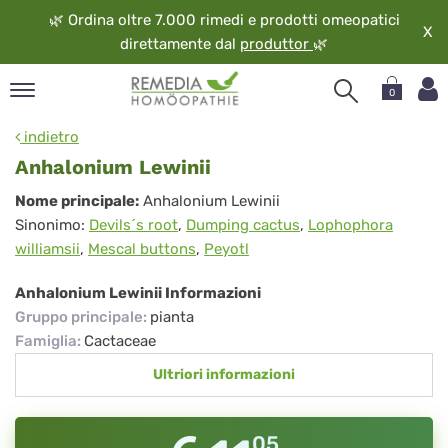
🌿
Ordina oltre 7.000 rimedi e prodotti omeopatici
X
direttamente dal
produttor
🌿
0
pand
indietro
ngua
Anhalonium Lewinii
pand
Anhalonium
Nome principale:
Anhalonium Lewinii
op
Sinonimo:
Devils´s root
,
Dumping cactus
,
Lophophora
Lewinii
pand
williamsii
,
Mescal buttons
,
Peyotl
eopatia
pand
Anhalonium Lewinii Informazioni
vizio
Gruppo principale
:
pianta
pand
Famiglia
:
Cactaceae
guardo
Ultriori informazioni
05