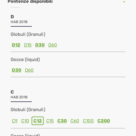
Pontenze disponibili
D
HAB 2018
Globuli (Granuli)
D12
D15
D30
D60
Gocce (liquid)
D30
D60
C
HAB 2018
Globuli (Granuli)
C9
C10
C12
C15
C30
C60
C100
C200