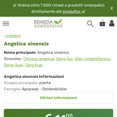
🌿
Ordina oltre 7.000 rimedi e prodotti omeopatici
X
direttamente dal
produttor
🌿
0
pand
indietro
ngua
Angelica sinensis
pand
Angelica
Nome principale:
Angelica sinensis
op
Sinonimo:
Chinese angelica
,
Dang Gui
,
Dies-Umbelliferous
,
sinensis
pand
Dong Quai
,
Tang Kuei
eopatia
pand
Angelica sinensis Informazioni
vizio
Gruppo principale
:
pianta
pand
Famiglia
:
Apiaceae - Doldenblütler
guardo
Ultriori informazioni
05