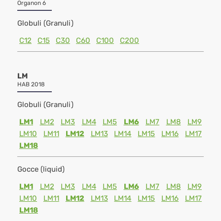
Organon 6
Globuli (Granuli)
C12
C15
C30
C60
C100
C200
LM
HAB 2018
Globuli (Granuli)
LM1
LM2
LM3
LM4
LM5
LM6
LM7
LM8
LM9
LM10
LM11
LM12
LM13
LM14
LM15
LM16
LM17
LM18
Gocce (liquid)
LM1
LM2
LM3
LM4
LM5
LM6
LM7
LM8
LM9
LM10
LM11
LM12
LM13
LM14
LM15
LM16
LM17
LM18