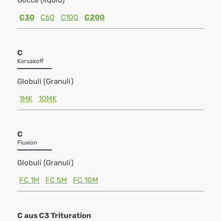
Gocce (liquid)
C30
C60
C100
C200
C
Korsakoff
Globuli (Granuli)
1MK
10MK
C
Fluxion
Globuli (Granuli)
FC 1M
FC 5M
FC 10M
C aus C3 Trituration