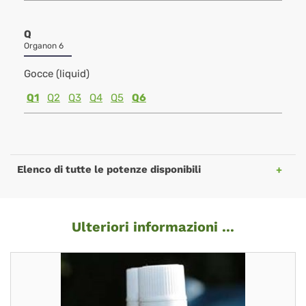
Q
Organon 6
Gocce (liquid)
Q1
Q2
Q3
Q4
Q5
Q6
Elenco di tutte le potenze disponibili
Ulteriori informazioni ...