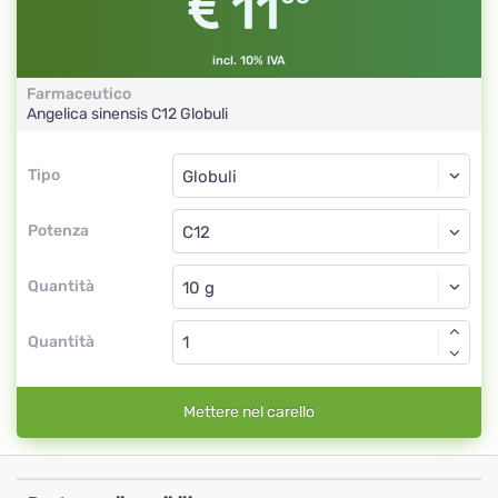
11
incl. 10% IVA
Farmaceutico
Angelica sinensis
C12
Globuli
Tipo
Tipo
Globuli
Potenza
C12
Globuli
Quantità
Quantità
Mettere nel carello