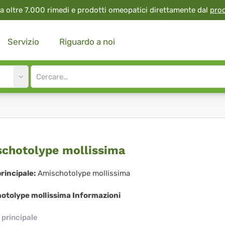
a oltre 7.000 rimedi e prodotti omeopatici direttamente dal
pro
Servizio
Riguardo a noi
Site
search
input
schotolype
chotolype mollissima
lissima
rincipale:
Amischotolype mollissima
otolype mollissima Informazioni
principale