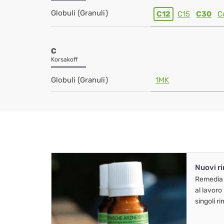
Globuli (Granuli)
C12
C15
C30
C
C
Korsakoff
Globuli (Granuli)
1MK
Nuovi r
Remedia
al lavoro
singoli r