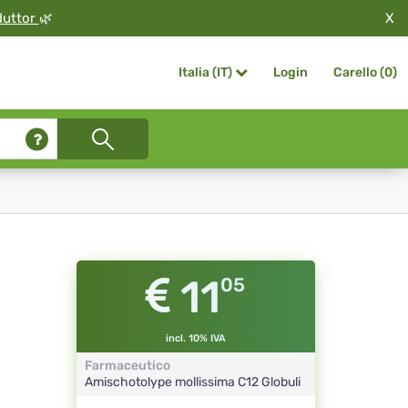
X
duttor
🌿
Login
Carello (
0
)
Italia (IT)
11
05
incl. 10% IVA
Farmaceutico
Amischotolype mollissima
C12
Globuli