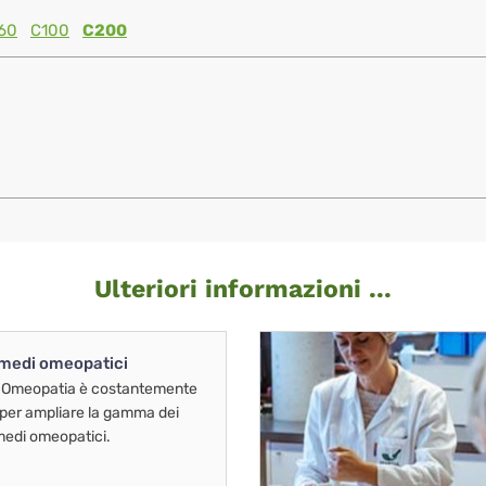
60
C100
C200
Ulteriori informazioni ...
imedi omeopatici
 Omeopatia è costantemente
 per ampliare la gamma dei
imedi omeopatici.