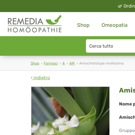
🌿
Ordin
Shop
Omeopatia
Search
type
Shop
Farmaci
A
AM
Amischotolype mollissima
indietro
Ami
Amis
mol
Nome p
Amisch
Gruppo 