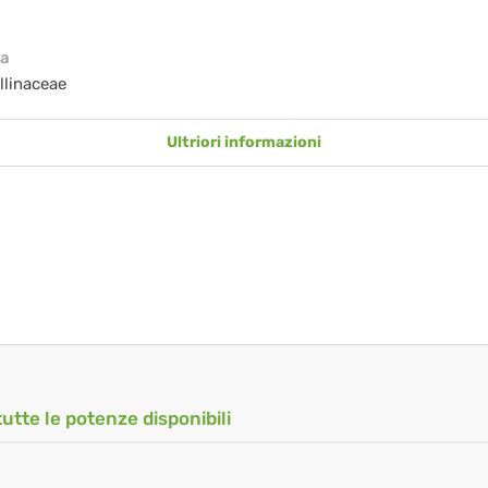
ia
linaceae
Ultriori informazioni
tutte le potenze disponibili