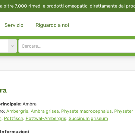
a oltre 7.000 rimedi e prodotti omeopatici direttamente dal
pro
Servizio
Riguardo a noi
Site
search
input
bra
ra
rincipale:
Ambra
mo:
Ambergris
,
Ambra grisea
,
Physete macrocephalus
,
Physeter
n
,
Pottfisch
,
Pottwal-Ambergris
,
Succinum griseum
Informazioni