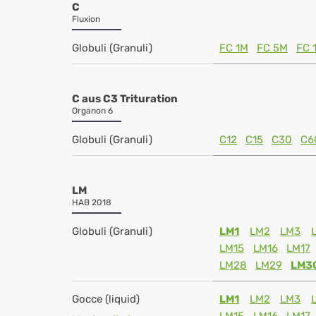
C
Fluxion
Globuli (Granuli)
FC 1M
FC 5M
FC 
C aus C3 Trituration
Organon 6
Globuli (Granuli)
C12
C15
C30
C6
LM
HAB 2018
Globuli (Granuli)
LM1
LM2
LM3
LM15
LM16
LM17
LM28
LM29
LM3
Gocce (liquid)
LM1
LM2
LM3