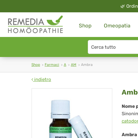
🌿
Ordin
Shop
Omeopatia
Search
type
Shop
Farmaci
A
AM
Ambra
indietro
Am
Amb
Nome p
Sinoni
catodo
Ambra 