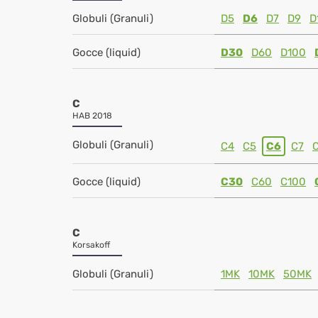
Globuli (Granuli)
D5
D6
D7
D9
D
Gocce (liquid)
D30
D60
D100
C
HAB 2018
Globuli (Granuli)
C4
C5
C6
C7
Gocce (liquid)
C30
C60
C100
C
Korsakoff
Globuli (Granuli)
1MK
10MK
50MK