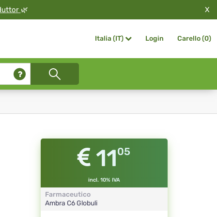
X
duttor
🌿
Login
Carello (
0
)
Italia (IT)
11
05
incl. 10% IVA
Farmaceutico
Ambra
C6
Globuli