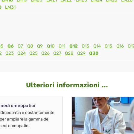
LM18
LM19
LM20
LM21
LM22
LM23
LM24
LM25
LM26
0
LM31
Q5
Q6
Q7
Q8
Q9
Q10
Q11
Q12
Q13
Q14
Q15
Q16
Q1
2
Q23
Q24
Q25
Q26
Q27
Q28
Q29
Q30
Ulteriori informazioni ...
imedi omeopatici
 Omeopatia è costantemente
 per ampliare la gamma dei
imedi omeopatici.