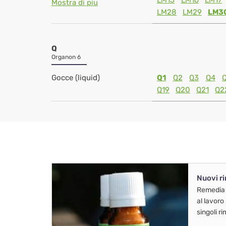
LM15
LM16
LM17
Mostra di piu
LM28
LM29
LM3
Q
Organon 6
Gocce (liquid)
Q1
Q2
Q3
Q4
Q19
Q20
Q21
Q2
Nuovi r
Remedia
al lavoro
singoli r