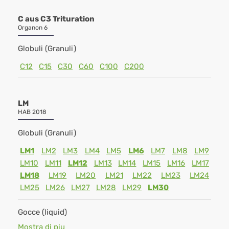
C aus C3 Trituration
Organon 6
Globuli (Granuli)
C12
C15
C30
C60
C100
C200
LM
HAB 2018
Globuli (Granuli)
LM1
LM2
LM3
LM4
LM5
LM6
LM7
LM8
LM9
LM10
LM11
LM12
LM13
LM14
LM15
LM16
LM17
LM18
LM19
LM20
LM21
LM22
LM23
LM24
LM25
LM26
LM27
LM28
LM29
LM30
Gocce (liquid)
Mostra di piu