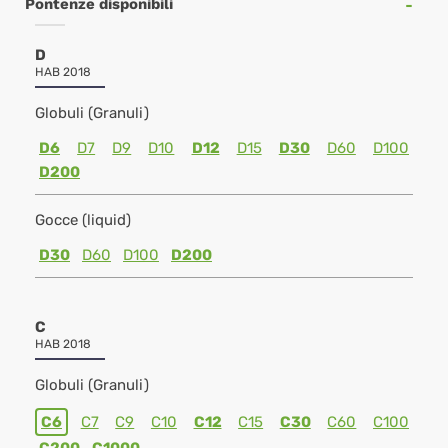
Pontenze disponibili
D
HAB 2018
Globuli (Granuli)
D6
D7
D9
D10
D12
D15
D30
D60
D100
D200
Gocce (liquid)
D30
D60
D100
D200
C
HAB 2018
Globuli (Granuli)
C6
C7
C9
C10
C12
C15
C30
C60
C100