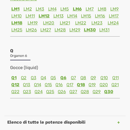
LM1
LM2
LM3
LM4
LM5
LM6
LM7
LM8
LM9
LM10
LM11
LM12
LM13
LM14
LM15
LM16
LM17
LM18
LM19
LM20
LM21
LM22
LM23
LM24
LM25
LM26
LM27
LM28
LM29
LM30
LM31
Q
Organon 6
Gocce (liquid)
Q1
Q2
Q3
Q4
Q5
Q6
Q7
Q8
Q9
Q10
Q11
Q12
Q13
Q14
Q15
Q16
Q17
Q18
Q19
Q20
Q21
Q22
Q23
Q24
Q25
Q26
Q27
Q28
Q29
Q30
Elenco di tutte le potenze disponibili