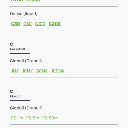
C200
C1000
Gocce (liquid)
C30
C60
C100
C200
C
Korsakoff
Globuli (Granuli)
1MK
10MK
50MK
100MK
C
Fluxion
Globuli (Granuli)
FC 1M
FC 5M
FC 50M