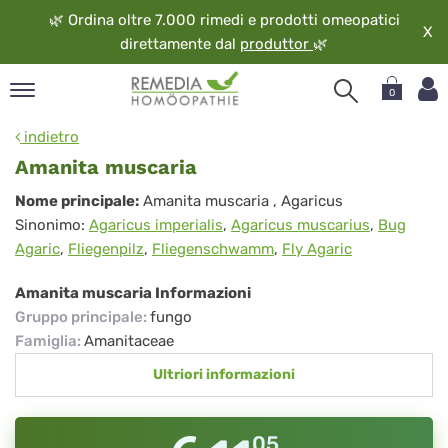
🌿
Ordina oltre 7.000 rimedi e prodotti omeopatici
X
direttamente dal
produttor
🌿
0
pand
indietro
ngua
Amanita muscaria
pand
Amanita
Nome principale:
Amanita muscaria
, Agaricus
op
Sinonimo:
Agaricus imperialis
,
Agaricus muscarius
,
Bug
muscaria
pand
Agaric
,
Fliegenpilz
,
Fliegenschwamm
,
Fly Agaric
eopatia
pand
Amanita muscaria Informazioni
vizio
Gruppo principale
:
fungo
pand
Famiglia
:
Amanitaceae
guardo
Ultriori informazioni
05