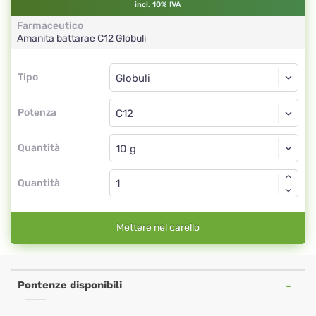
incl. 10% IVA
Farmaceutico
Amanita battarae
C12
Globuli
Tipo
Tipo
Globuli
Potenza
C12
Globuli
Quantità
Quantità
Mettere nel carello
Pontenze disponibili