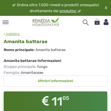
🌿
Ordina oltre 7.000 rimedi e prodotti omeopatici
X
direttamente dal
produttor
🌿
0
pand
indietro
ngua
Amanita battarae
pand
Amanita
Nome principale:
Amanita battarae
op
battarae
pand
Amanita battarae Informazioni
eopatia
Gruppo principale
:
fungo
pand
Famiglia
:
Amanitaceae
vizio
Ultriori informazioni
pand
guardo
11
05