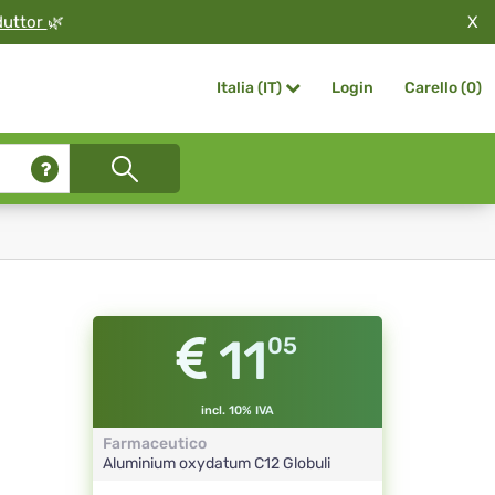
X
duttor
🌿
Login
Carello (
0
)
Italia (IT)
11
05
incl. 10% IVA
Farmaceutico
Aluminium oxydatum
C12
Globuli