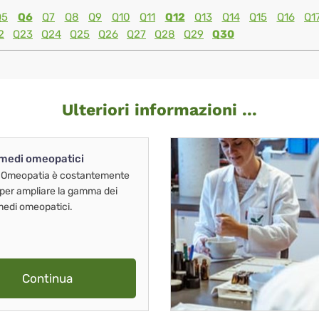
Q5
Q6
Q7
Q8
Q9
Q10
Q11
Q12
Q13
Q14
Q15
Q16
Q1
2
Q23
Q24
Q25
Q26
Q27
Q28
Q29
Q30
Ulteriori informazioni ...
imedi omeopatici
 Omeopatia è costantemente
 per ampliare la gamma dei
imedi omeopatici.
Continua