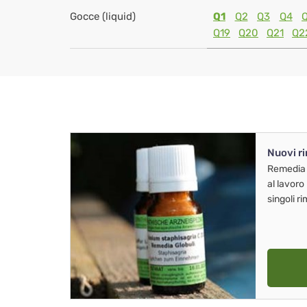
Gocce (liquid)
Q1
Q2
Q3
Q4
Q19
Q20
Q21
Q2
Nuovi r
Remedia
al lavoro
singoli r