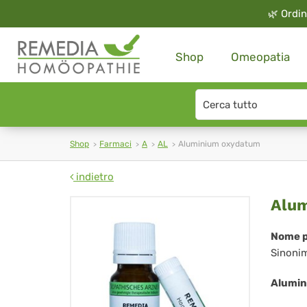
🌿
Ordin
Shop
Omeopatia
Search
type
Shop
Farmaci
A
AL
Aluminium oxydatum
indietro
Al
Alu
ox
Nome p
Sinoni
Alumin