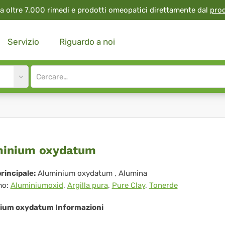
a oltre 7.000 rimedi e prodotti omeopatici direttamente dal
pro
Servizio
Riguardo a noi
Site
search
input
uminium
minium oxydatum
ydatum
rincipale:
Aluminium oxydatum
, Alumina
mo:
Aluminiumoxid
,
Argilla pura
,
Pure Clay
,
Tonerde
ium oxydatum Informazioni