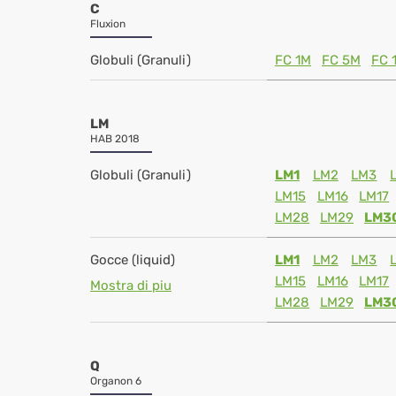
C
Fluxion
Globuli (Granuli)
FC 1M
FC 5M
FC 
LM
HAB 2018
Globuli (Granuli)
LM1
LM2
LM3
LM15
LM16
LM17
LM28
LM29
LM3
Gocce (liquid)
LM1
LM2
LM3
LM15
LM16
LM17
Mostra di piu
LM28
LM29
LM3
Q
Organon 6