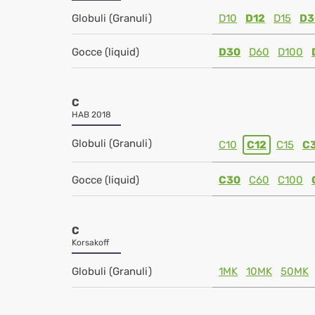
Globuli (Granuli)
D10
D12
D15
D3
Gocce (liquid)
D30
D60
D100
C
HAB 2018
Globuli (Granuli)
C10
C12
C15
C
Gocce (liquid)
C30
C60
C100
C
Korsakoff
Globuli (Granuli)
1MK
10MK
50MK