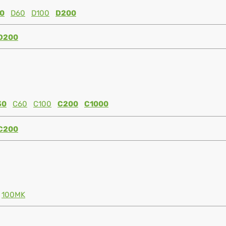
0
D60
D100
D200
D200
30
C60
C100
C200
C1000
C200
100MK