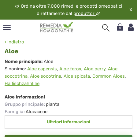
🌿
Ordina oltre 7.000 rimedi e prodotti omeopatici
X
direttamente dal
produttor
🌿
0
pand
indietro
ngua
Aloe
pand
Aloe
Nome principale:
Aloe
op
Sinonimo:
Aloe capensis
,
Aloe ferox
,
Aloe perry
,
Aloe
pand
soccotrina
,
Aloe socotrina
,
Aloe spicata
,
Common Aloes
,
eopatia
Haifischzahnlilie
pand
vizio
Aloe Informazioni
pand
Gruppo principale
:
pianta
guardo
Famiglia
:
Aloeaceae
Ultriori informazioni