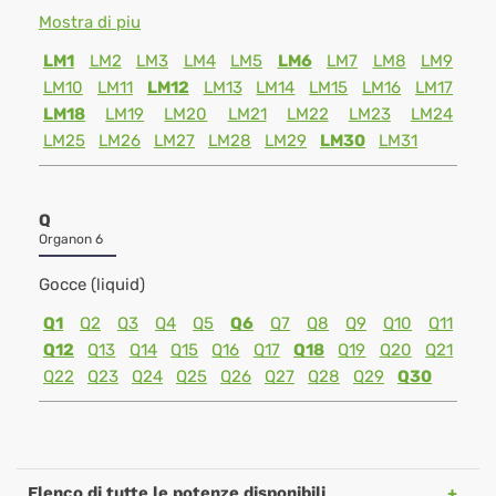
Mostra di piu
LM1
LM2
LM3
LM4
LM5
LM6
LM7
LM8
LM9
LM10
LM11
LM12
LM13
LM14
LM15
LM16
LM17
LM18
LM19
LM20
LM21
LM22
LM23
LM24
LM25
LM26
LM27
LM28
LM29
LM30
LM31
Q
Organon 6
Gocce (liquid)
Q1
Q2
Q3
Q4
Q5
Q6
Q7
Q8
Q9
Q10
Q11
Q12
Q13
Q14
Q15
Q16
Q17
Q18
Q19
Q20
Q21
Q22
Q23
Q24
Q25
Q26
Q27
Q28
Q29
Q30
Elenco di tutte le potenze disponibili