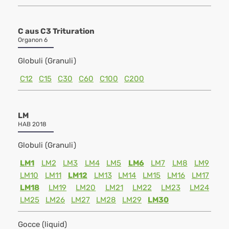
C aus C3 Trituration
Organon 6
Globuli (Granuli)
C12
C15
C30
C60
C100
C200
LM
HAB 2018
Globuli (Granuli)
LM1
LM2
LM3
LM4
LM5
LM6
LM7
LM8
LM9
LM10
LM11
LM12
LM13
LM14
LM15
LM16
LM17
LM18
LM19
LM20
LM21
LM22
LM23
LM24
LM25
LM26
LM27
LM28
LM29
LM30
Gocce (liquid)