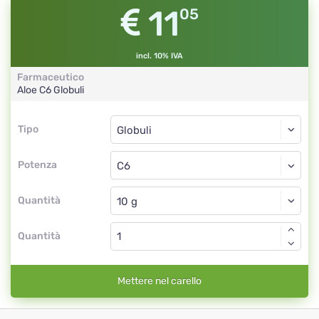
11
05
incl. 10% IVA
Farmaceutico
Aloe
C6
Globuli
Tipo
Tipo
Globuli
Potenza
C6
Globuli
Quantità
Quantità
Mettere nel carello