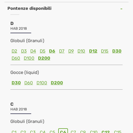
Pontenze disponibili
D
HAB 2018
Globuli (Granuli)
D2
D3
D4
D5
D6
D7
D9
D10
D12
D15
D30
D60
D100
D200
Gocce (liquid)
D30
D60
D100
D200
C
HAB 2018
Globuli (Granuli)
C1
C2
C3
C4
C5
C6
C7
C9
C10
C12
C15