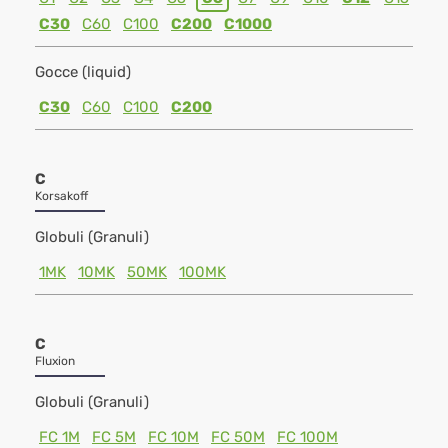
C30
C60
C100
C200
C1000
Gocce (liquid)
C30
C60
C100
C200
C
Korsakoff
Globuli (Granuli)
1MK
10MK
50MK
100MK
C
Fluxion
Globuli (Granuli)
FC 1M
FC 5M
FC 10M
FC 50M
FC 100M