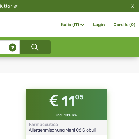
X
duttor
🌿
Login
Carello (
0
)
Italia (IT)
11
05
incl. 10% IVA
Farmaceutico
Allergenmischung Mehl
C6
Globuli