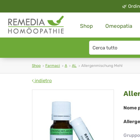
🌿
Ordin
Shop
Omeopatia
Search
type
Shop
Farmaci
A
AL
Allergenmischung Mehl
indietro
All
Alle
Me
Nome p
Allerg
Gruppo 