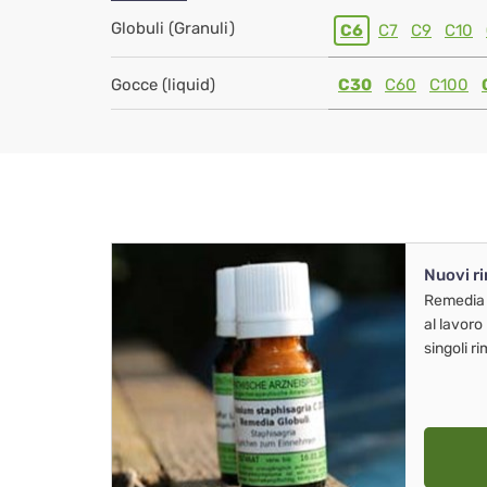
Globuli (Granuli)
C6
C7
C9
C10
Gocce (liquid)
C30
C60
C100
Nuovi r
Remedia
al lavoro
singoli r