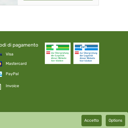
odi di pagamento
Visa
Mastercard
PayPal
Invoice
Accetto
Options
mbH GMP certified pharmaceutical manufacturer