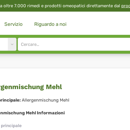
a oltre 7.000 rimedi e prodotti omeopatici direttamente dal
pro
Servizio
Riguardo a noi
Site
search
input
ergenmischung
rgenmischung Mehl
hl
rincipale:
Allergenmischung Mehl
enmischung Mehl Informazioni
principale