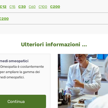
C12
C15
C30
C60
C100
C200
C200
Ulteriori informazioni ...
imedi omeopatici
 Omeopatia è costantemente
 per ampliare la gamma dei
imedi omeopatici.
Continua