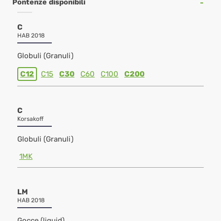
Pontenze disponibili
C
HAB 2018
Globuli (Granuli)
C12
C15
C30
C60
C100
C200
C
Korsakoff
Globuli (Granuli)
1MK
LM
HAB 2018
Gocce (liquid)