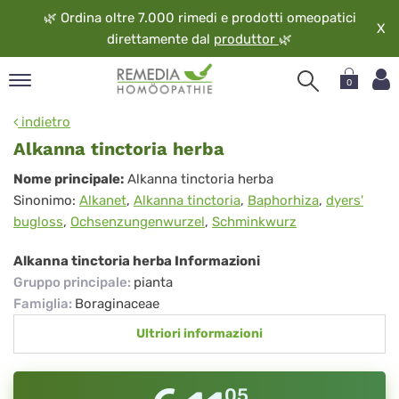
🌿
Ordina oltre 7.000 rimedi e prodotti omeopatici
X
direttamente dal
produttor
🌿
0
pand
indietro
ngua
Alkanna tinctoria herba
pand
Alkanna
Nome principale:
Alkanna tinctoria herba
op
Sinonimo:
Alkanet
,
Alkanna tinctoria
,
Baphorhiza
,
dyers'
tinctoria
pand
bugloss
,
Ochsenzungenwurzel
,
Schminkwurz
eopatia
herba
pand
Alkanna tinctoria herba Informazioni
vizio
Gruppo principale
:
pianta
pand
Famiglia
:
Boraginaceae
guardo
Ultriori informazioni
05