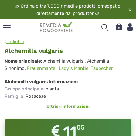
🌿
Ordina oltre 7.000 rimedi e prodotti omeopatici
X
direttamente dal
produttor
🌿
0
pand
indietro
ngua
Alchemilla vulgaris
pand
Alchemilla
Nome principale:
Alchemilla vulgaris
, Alchemilla
op
Sinonimo:
Frauenmantel
,
Lady´s Mantle
,
Taubecher
vulgaris
pand
eopatia
Alchemilla vulgaris Informazioni
pand
Gruppo principale
:
pianta
vizio
Famiglia
:
Rosaceae
pand
Ultriori informazioni
guardo
11
05