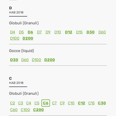
D
HAB 2018
Globuli (Granuli)
D4
D5
D6
D7
D9
D10
D12
D15
D30
D60
D100
D200
Gocce (liquid)
D30
D60
D100
D200
C
HAB 2018
Globuli (Granuli)
C2
C3
C4
C5
C6
C7
C9
C10
C12
C15
C30
C60
C100
C200