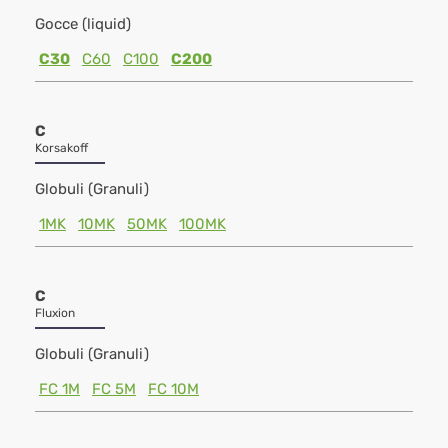
Gocce (liquid)
C30
C60
C100
C200
C
Korsakoff
Globuli (Granuli)
1MK
10MK
50MK
100MK
C
Fluxion
Globuli (Granuli)
FC 1M
FC 5M
FC 10M