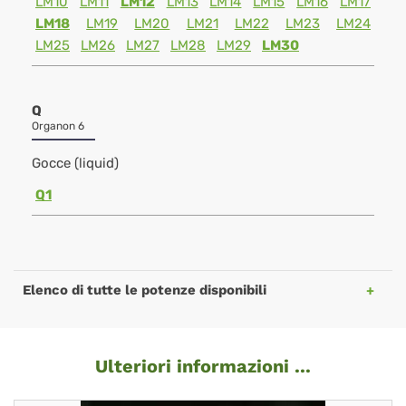
LM10
LM11
LM12
LM13
LM14
LM15
LM16
LM17
LM18
LM19
LM20
LM21
LM22
LM23
LM24
LM25
LM26
LM27
LM28
LM29
LM30
Q
Organon 6
Gocce (liquid)
Q1
Elenco di tutte le potenze disponibili
Ulteriori informazioni ...