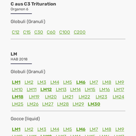
C aus C3 Trituration
Organon 6
Globuli (Granuli)
C12
C15
C30
C60
C100
C200
LM
HAB 2018
Globuli (Granuli)
LM1
LM2
LM3
LM4
LM5
LM6
LM7
LM8
LM9
LM10
LM11
LM12
LM13
LM14
LM15
LM16
LM17
LM18
LM19
LM20
LM21
LM22
LM23
LM24
LM25
LM26
LM27
LM28
LM29
LM30
Gocce (liquid)
LM1
LM2
LM3
LM4
LM5
LM6
LM7
LM8
LM9