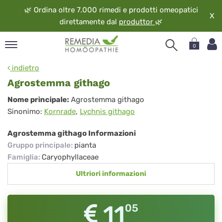
🌿
Ordina oltre 7.000 rimedi e prodotti omeopatici
X
direttamente dal
produttor
🌿
0
pand
indietro
ngua
Agrostemma githago
pand
Agrostemma
Nome principale:
Agrostemma githago
op
Sinonimo:
Kornrade
,
Lychnis githago
githago
pand
eopatia
Agrostemma githago Informazioni
pand
Gruppo principale
:
pianta
vizio
Famiglia
:
Caryophyllaceae
pand
Ultriori informazioni
guardo
11
05