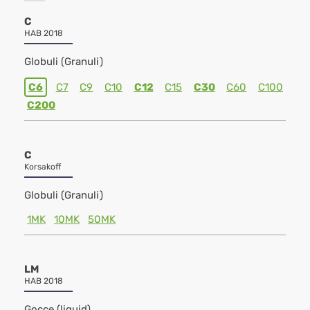
C
HAB 2018
Globuli (Granuli)
C6
C7
C9
C10
C12
C15
C30
C60
C100
C200
C
Korsakoff
Globuli (Granuli)
1MK
10MK
50MK
LM
HAB 2018
Gocce (liquid)