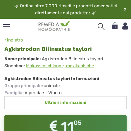
🌿
Ordina oltre 7.000 rimedi e prodotti omeopatici
X
direttamente dal
produttor
🌿
0
pand
indietro
ngua
Agkistrodon Bilineatus taylori
pand
Agkistrodon
Nome principale:
Agkistrodon Bilineatus taylori
op
Sinonimo:
Mokassinschlange, mexikanische
Bilineatus
pand
eopatia
taylori
Agkistrodon Bilineatus taylori Informazioni
pand
Gruppo principale
:
animale
vizio
Famiglia
:
Viperidae - Vipern
pand
Ultriori informazioni
guardo
11
05