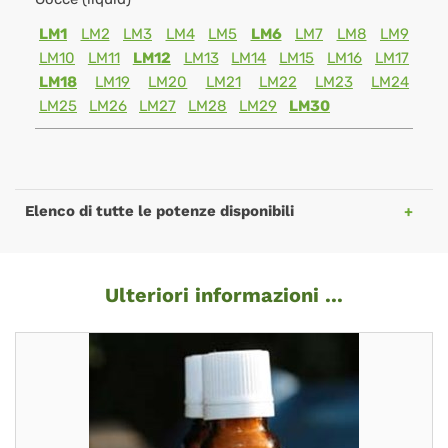
LM1
LM2
LM3
LM4
LM5
LM6
LM7
LM8
LM9
LM10
LM11
LM12
LM13
LM14
LM15
LM16
LM17
LM18
LM19
LM20
LM21
LM22
LM23
LM24
LM25
LM26
LM27
LM28
LM29
LM30
Elenco di tutte le potenze disponibili
Ulteriori informazioni ...