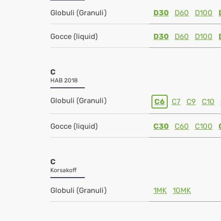
Globuli (Granuli)
D30
D60
D100
Gocce (liquid)
D30
D60
D100
C
HAB 2018
Globuli (Granuli)
C6
C7
C9
C10
Gocce (liquid)
C30
C60
C100
C
Korsakoff
Globuli (Granuli)
1MK
10MK