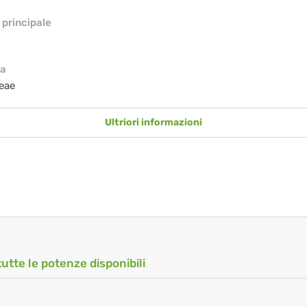
principale
ia
eae
Ultriori informazioni
tutte le potenze disponibili