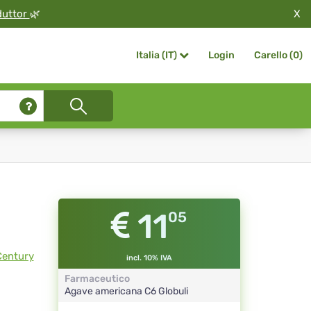
X
duttor
🌿
Login
Carello (
0
)
Italia (IT)
11
05
Century
incl. 10% IVA
Farmaceutico
Agave americana
C6
Globuli