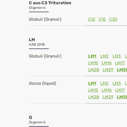
C aus C3 Trituration
Organon 6
Globuli (Granuli)
C12
C15
C30
LM
HAB 2018
Globuli (Granuli)
LM1
LM2
LM3
LM15
LM16
LM17
LM28
LM29
LM3
Gocce (liquid)
LM1
LM2
LM3
LM15
LM16
LM17
LM28
LM29
LM3
Q
Organon 6