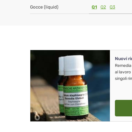
Gocce (liquid)
Q1
Q2
Q3
Nuovi r
Remedia
al lavoro
singoli r