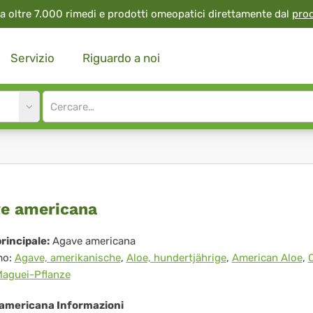
a oltre 7.000 rimedi e prodotti omeopatici direttamente dal
pro
Servizio
Riguardo a noi
Site
search
input
ave
e americana
ericana
rincipale:
Agave americana
mo:
Agave, amerikanische
,
Aloe, hundertjährige
,
American Aloe
,
aguei-Pflanze
americana Informazioni