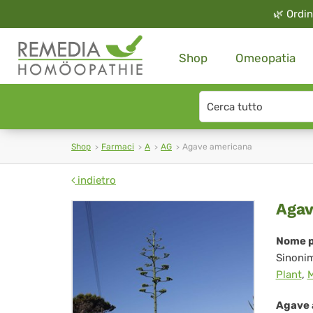
🌿
Ordin
Shop
Omeopatia
Search
type
Shop
Farmaci
A
AG
Agave americana
indietro
Ag
Agav
am
Nome p
Sinoni
Plant
,
M
Agave 