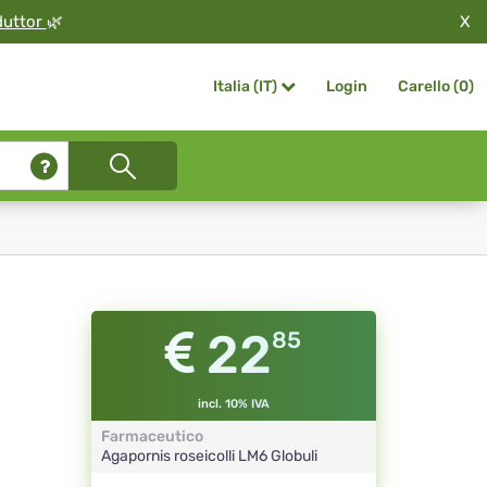
X
duttor
🌿
Login
Carello (
0
)
Italia (IT)
22
85
incl. 10% IVA
Farmaceutico
Agapornis roseicolli
LM6
Globuli