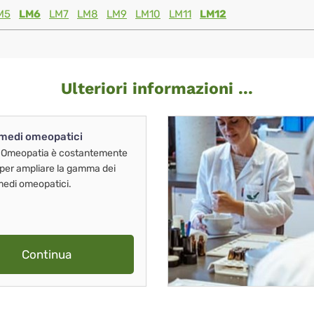
M5
LM6
LM7
LM8
LM9
LM10
LM11
LM12
Ulteriori informazioni ...
imedi omeopatici
 Omeopatia è costantemente
 per ampliare la gamma dei
imedi omeopatici.
Continua