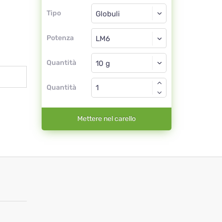
Tipo
Tipo
Globuli
Potenza
LM6
Globuli
Quantità
Quantità
Mettere nel carello