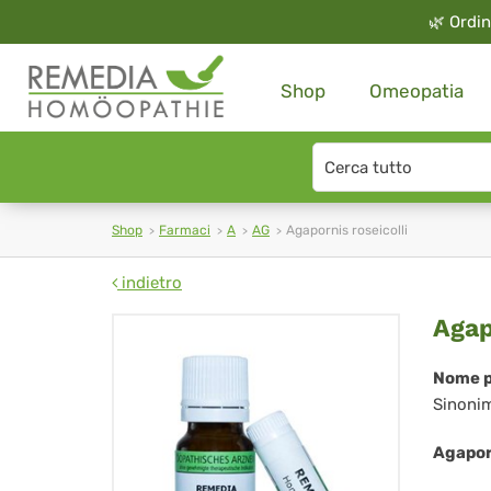
🌿
Ordin
Shop
Omeopatia
Search
type
Shop
Farmaci
A
AG
Agapornis roseicolli
indietro
Aga
Agap
ros
Nome p
Sinoni
Agaporn