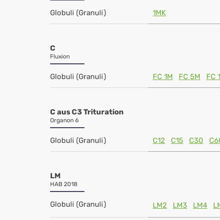
Globuli (Granuli)
1MK
C
Fluxion
Globuli (Granuli)
FC 1M
FC 5M
FC 
C aus C3 Trituration
Organon 6
Globuli (Granuli)
C12
C15
C30
C6
LM
HAB 2018
Globuli (Granuli)
LM2
LM3
LM4
L