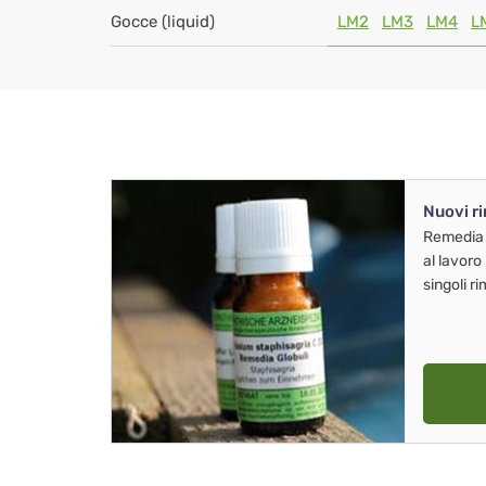
Gocce (liquid)
LM2
LM3
LM4
L
Nuovi r
Remedia
al lavoro
singoli r