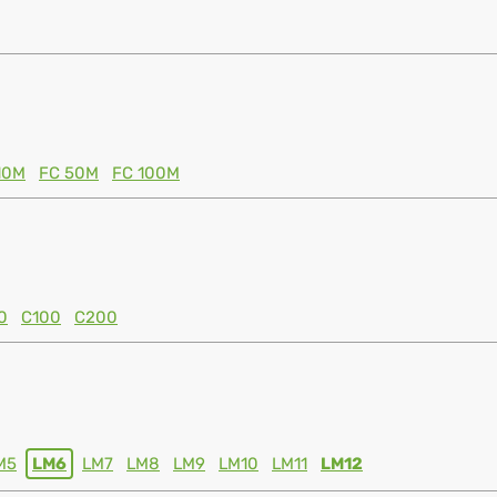
10M
FC 50M
FC 100M
0
C100
C200
M5
LM6
LM7
LM8
LM9
LM10
LM11
LM12