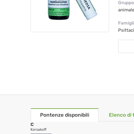
Gruppo 
animal
Famigl
Psittac
Pontenze disponibili
Elenco di 
C
Korsakoff