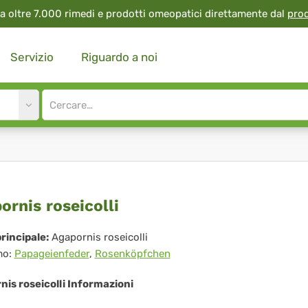
a oltre 7.000 rimedi e prodotti omeopatici direttamente dal
pro
Servizio
Riguardo a noi
Site
search
input
pornis
ornis roseicolli
eicolli
rincipale:
Agapornis roseicolli
mo:
Papageienfeder
,
Rosenköpfchen
is roseicolli Informazioni