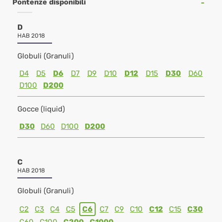
Pontenze disponibili
D
HAB 2018
Globuli (Granuli)
D4
D5
D6
D7
D9
D10
D12
D15
D30
D60
D100
D200
Gocce (liquid)
D30
D60
D100
D200
C
HAB 2018
Globuli (Granuli)
C2
C3
C4
C5
C6
C7
C9
C10
C12
C15
C30