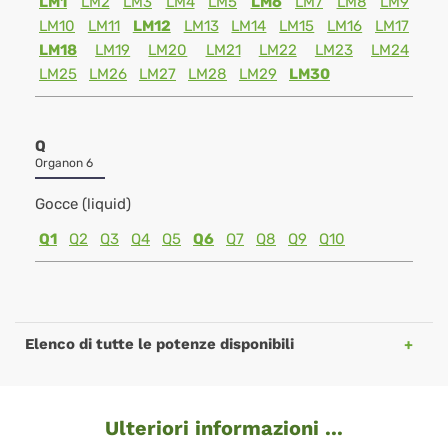
LM1
LM2
LM3
LM4
LM5
LM6
LM7
LM8
LM9
LM10
LM11
LM12
LM13
LM14
LM15
LM16
LM17
LM18
LM19
LM20
LM21
LM22
LM23
LM24
LM25
LM26
LM27
LM28
LM29
LM30
Q
Organon 6
Gocce (liquid)
Q1
Q2
Q3
Q4
Q5
Q6
Q7
Q8
Q9
Q10
Elenco di tutte le potenze disponibili
Ulteriori informazioni ...