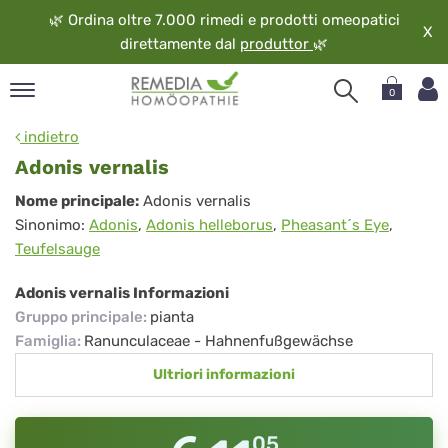
🌿
Ordina oltre 7.000 rimedi e prodotti omeopatici
X
direttamente dal
produttor
🌿
0
pand
indietro
ngua
Adonis vernalis
pand
Adonis
Nome principale:
Adonis vernalis
op
Sinonimo:
Adonis
,
Adonis helleborus
,
Pheasant´s Eye
,
vernalis
pand
Teufelsauge
eopatia
pand
Adonis vernalis Informazioni
vizio
Gruppo principale
:
pianta
pand
Famiglia
:
Ranunculaceae - Hahnenfußgewächse
guardo
Ultriori informazioni
05