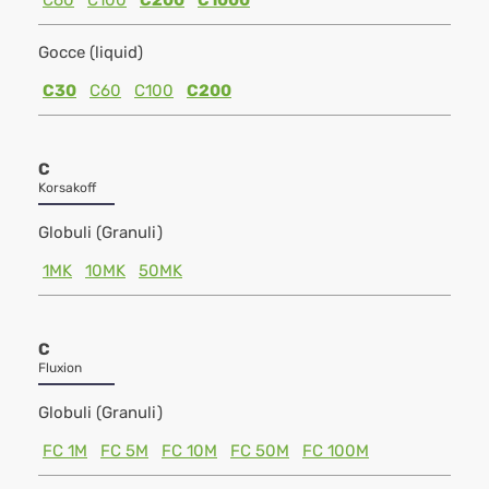
C60
C100
C200
C1000
Gocce (liquid)
C30
C60
C100
C200
C
Korsakoff
Globuli (Granuli)
1MK
10MK
50MK
C
Fluxion
Globuli (Granuli)
FC 1M
FC 5M
FC 10M
FC 50M
FC 100M