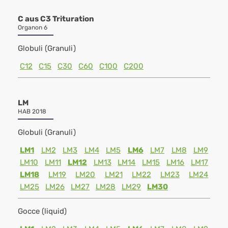
C aus C3 Trituration
Organon 6
Globuli (Granuli)
C12
C15
C30
C60
C100
C200
LM
HAB 2018
Globuli (Granuli)
LM1
LM2
LM3
LM4
LM5
LM6
LM7
LM8
LM9
LM10
LM11
LM12
LM13
LM14
LM15
LM16
LM17
LM18
LM19
LM20
LM21
LM22
LM23
LM24
LM25
LM26
LM27
LM28
LM29
LM30
Gocce (liquid)