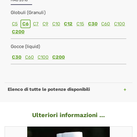
HAB 2018
Globuli (Granuli)
C5
C6
C7
C9
C10
C12
C15
C30
C60
C100
C200
Gocce (liquid)
C30
C60
C100
C200
Elenco di tutte le potenze disponibili
Ulteriori informazioni ...