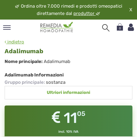
🌿
Ordina oltre 7.000 rimedi e prodotti omeopatici
X
direttamente dal
produttor
🌿
0
pand
indietro
ngua
Adalimumab
pand
Adalimumab
Nome principale:
Adalimumab
op
pand
Adalimumab Informazioni
eopatia
Gruppo principale
:
sostanza
pand
Ultriori informazioni
vizio
pand
guardo
11
05
incl. 10% IVA