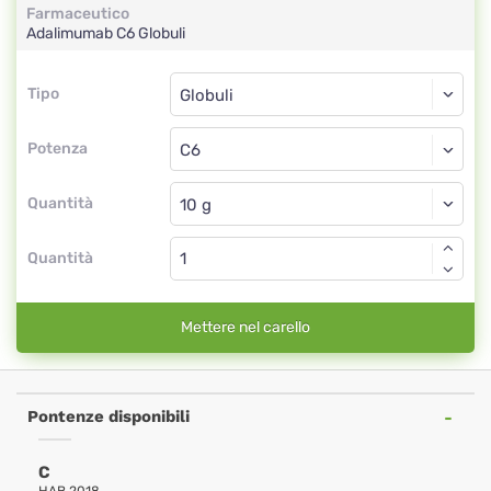
Farmaceutico
Adalimumab
C6
Globuli
Tipo
Tipo
Globuli
Potenza
C6
Globuli
Quantità
Quantità
Mettere nel carello
Pontenze disponibili
C