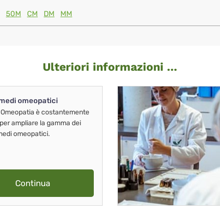
50M
CM
DM
MM
Ulteriori informazioni ...
imedi omeopatici
 Omeopatia è costantemente
 per ampliare la gamma dei
imedi omeopatici.
Continua