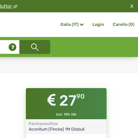
X
duttor
🌿
Login
Carello (
0
)
Italia (IT)
27
90
incl. 10% IVA
Farmaceutico
Aconitum (Fincke)
1M
Globuli