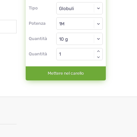
Tipo
Tipo
Globuli
Potenza
1M
Globuli
Quantità
Quantità
Mettere nel carello