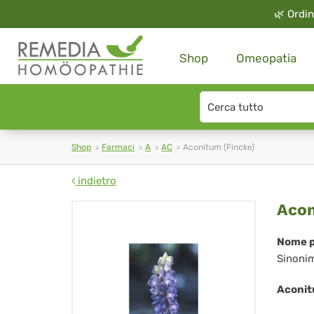
🌿
Ordin
Shop
Omeopatia
Search
type
Shop
Farmaci
A
AC
Aconitum (Fincke)
indietro
Ac
Acon
(Fi
Nome p
Sinoni
Aconit