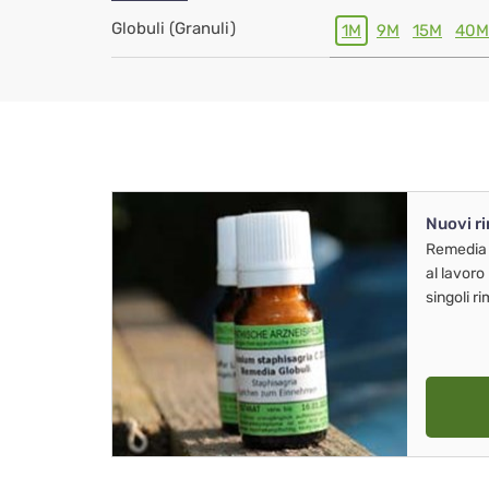
Globuli (Granuli)
1M
9M
15M
40M
Nuovi r
Remedia
al lavoro
singoli r