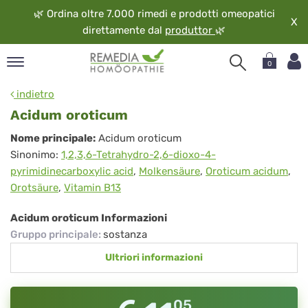
🌿
Ordina oltre 7.000 rimedi e prodotti omeopatici
X
direttamente dal
produttor
🌿
0
pand
indietro
ngua
Acidum oroticum
pand
Acidum
Nome principale:
Acidum oroticum
op
Sinonimo:
1,2,3,6-Tetrahydro-2,6-dioxo-4-
oroticum
pand
pyrimidinecarboxylic acid
,
Molkensäure
,
Oroticum acidum
,
eopatia
Orotsäure
,
Vitamin B13
pand
vizio
Acidum oroticum Informazioni
pand
Gruppo principale
:
sostanza
guardo
Ultriori informazioni
05