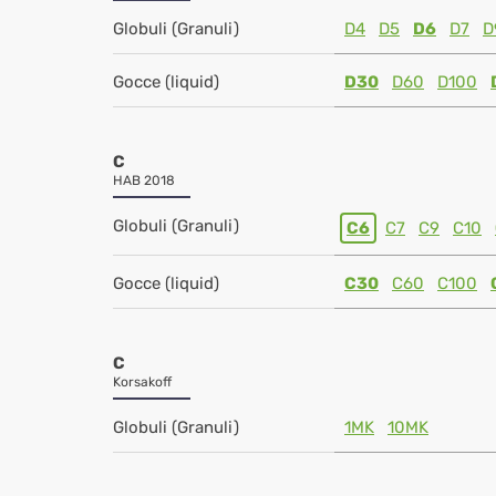
Globuli (Granuli)
D4
D5
D6
D7
D
Gocce (liquid)
D30
D60
D100
C
HAB 2018
Globuli (Granuli)
C6
C7
C9
C10
Gocce (liquid)
C30
C60
C100
C
Korsakoff
Globuli (Granuli)
1MK
10MK