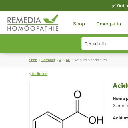
🌿
Ordin
Shop
Omeopatia
Search
type
Shop
Farmaci
A
AC
Acidum nicotinicum
indietro
Ac
Acid
nic
Nome p
Sinoni
Acidum