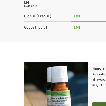
LM
HAB 2018
Globuli (Granuli)
LM1
Gocce (liquid)
LM1
Nuovi r
Remedia
al lavoro
singoli r