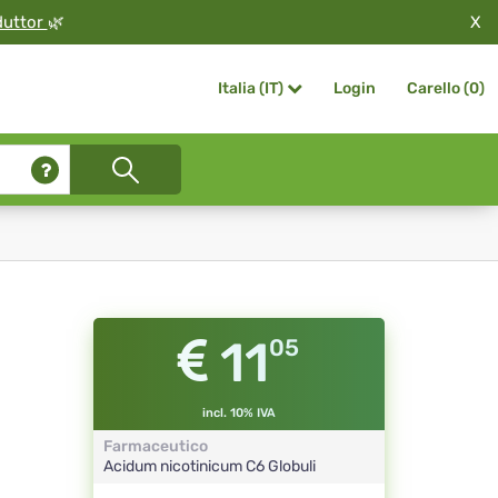
X
duttor
🌿
Login
Carello (
0
)
Italia (IT)
11
05
incl. 10% IVA
Farmaceutico
Acidum nicotinicum
C6
Globuli