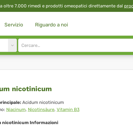
a oltre 7.000 rimedi e prodotti omeopatici direttamente dal
pro
Servizio
Riguardo a noi
Site
search
input
idum
um nicotinicum
otinicum
rincipale:
Acidum nicotinicum
mo:
Niacinum
,
Nicotinsäure
,
Vitamin B3
 nicotinicum Informazioni