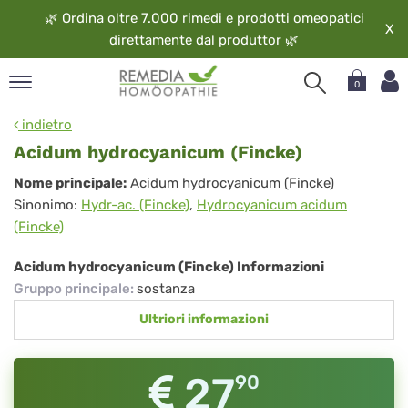
🌿
Ordina oltre 7.000 rimedi e prodotti omeopatici
X
direttamente dal
produttor
🌿
0
pand
indietro
ngua
Acidum hydrocyanicum (Fincke)
pand
Acidum
Nome principale:
Acidum hydrocyanicum (Fincke)
op
Sinonimo:
Hydr-ac. (Fincke)
,
Hydrocyanicum acidum
hydrocyanicum
pand
(Fincke)
eopatia
(Fincke)
pand
Acidum hydrocyanicum (Fincke) Informazioni
vizio
Gruppo principale
:
sostanza
pand
Ultriori informazioni
guardo
27
90