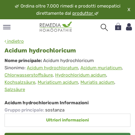
🌿
Ordina oltre 7.000 rimedi e prodotti omeopatici
X
direttamente dal
produttor
🌿
0
pand
indietro
ngua
Acidum hydrochloricum
pand
Acidum
Nome principale:
Acidum hydrochloricum
op
Sinonimo:
Acidum hydrochloratum
,
Acidum muriaticum
,
hydrochloricum
pand
Chlorwasserstoffsäure
,
Hydrochloridum acidum
,
eopatia
Kochsalzsäure
,
Muriaticum acidum
,
Muriatis acidum
,
pand
Salzsäure
vizio
pand
Acidum hydrochloricum Informazioni
guardo
Gruppo principale
:
sostanza
Ultriori informazioni