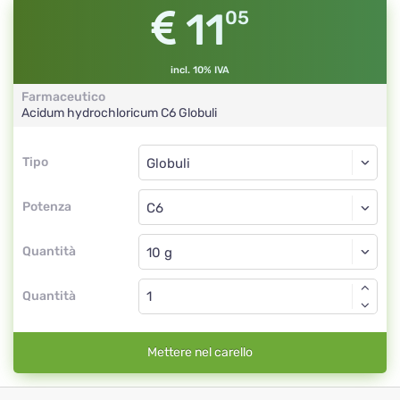
11
05
incl. 10% IVA
Farmaceutico
Acidum hydrochloricum
C6
Globuli
Tipo
Tipo
Globuli
Potenza
C6
Globuli
Quantità
Quantità
Mettere nel carello