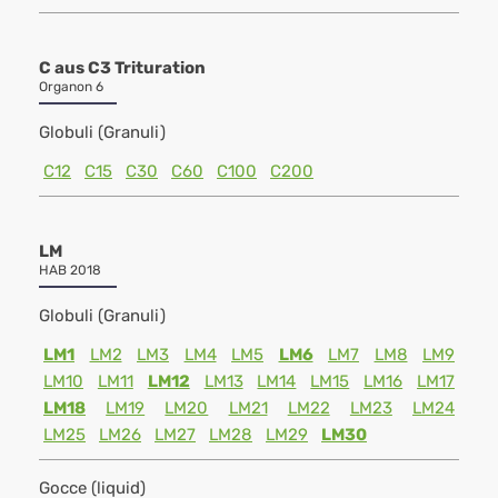
C aus C3 Trituration
Organon 6
Globuli (Granuli)
C12
C15
C30
C60
C100
C200
LM
HAB 2018
Globuli (Granuli)
LM1
LM2
LM3
LM4
LM5
LM6
LM7
LM8
LM9
LM10
LM11
LM12
LM13
LM14
LM15
LM16
LM17
LM18
LM19
LM20
LM21
LM22
LM23
LM24
LM25
LM26
LM27
LM28
LM29
LM30
Gocce (liquid)