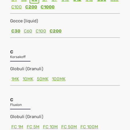
C100
C200
C1000
Gocce (liquid)
C30
C60
C100
C200
C
Korsakoff
Globuli (Granuli)
1MK
10MK
50MK
100MK
C
Fluxion
Globuli (Granuli)
FC 1M
FC 5M
FC 10M
FC 50M
FC 100M