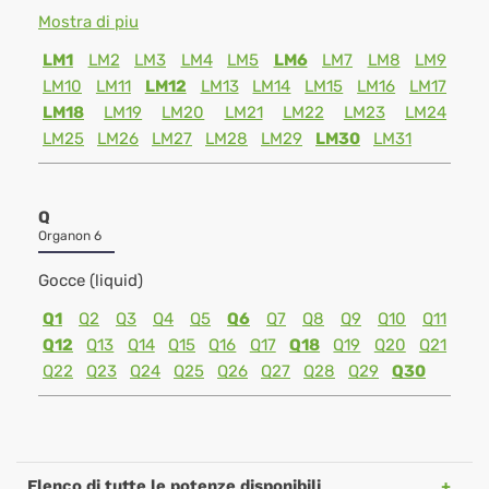
Mostra di piu
LM1
LM2
LM3
LM4
LM5
LM6
LM7
LM8
LM9
LM10
LM11
LM12
LM13
LM14
LM15
LM16
LM17
LM18
LM19
LM20
LM21
LM22
LM23
LM24
LM25
LM26
LM27
LM28
LM29
LM30
LM31
Q
Organon 6
Gocce (liquid)
Q1
Q2
Q3
Q4
Q5
Q6
Q7
Q8
Q9
Q10
Q11
Q12
Q13
Q14
Q15
Q16
Q17
Q18
Q19
Q20
Q21
Q22
Q23
Q24
Q25
Q26
Q27
Q28
Q29
Q30
Elenco di tutte le potenze disponibili