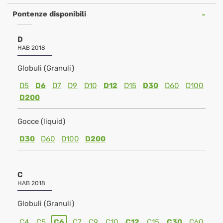
Pontenze disponibili
D
HAB 2018
Globuli (Granuli)
D5
D6
D7
D9
D10
D12
D15
D30
D60
D100
D200
Gocce (liquid)
D30
D60
D100
D200
C
HAB 2018
Globuli (Granuli)
C4
C5
C6
C7
C9
C10
C12
C15
C30
C60