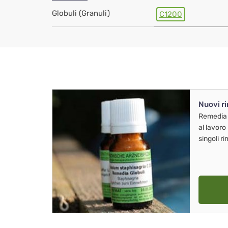
Globuli (Granuli)
C1200
Nuovi r
Remedia
al lavoro
singoli r