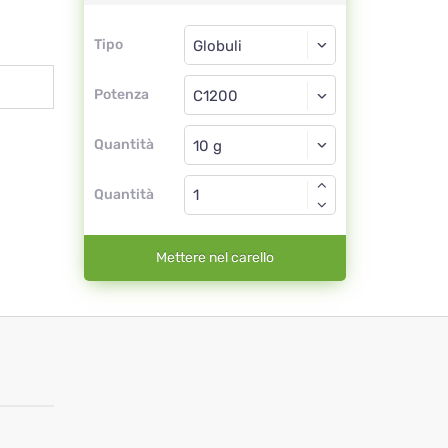
Tipo
Tipo
Globuli
Potenza
C1200
Globuli
Quantità
Quantità
Mettere nel carello