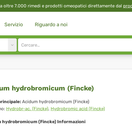
a oltre 7.000 rimedi e prodotti omeopatici direttamente dal
pro
Servizio
Riguardo a noi
Site
search
input
idum
um hydrobromicum (Fincke)
drobromicum
rincipale:
Acidum hydrobromicum (Fincke)
mo:
Hydrobr-ac. (Fincke)
,
Hydrobromic acid (Fincke)
ncke)
 hydrobromicum (Fincke) Informazioni