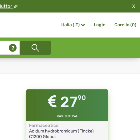
X
duttor
🌿
Login
Carello (
0
)
Italia (IT)
27
90
incl. 10% IVA
Farmaceutico
Acidum hydrobromicum (Fincke)
C1200
Globuli