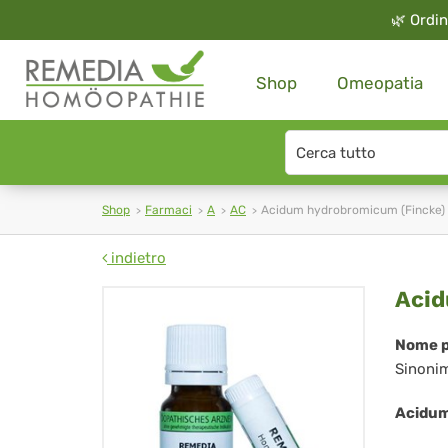
🌿
Ordin
Shop
Omeopatia
Search
type
Shop
Farmaci
A
AC
Acidum hydrobromicum (Fincke)
indietro
Ac
Acid
hy
Nome p
Sinoni
(Fi
Acidum