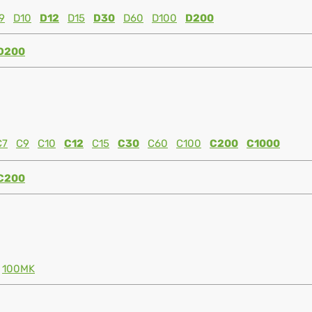
9
D10
D12
D15
D30
D60
D100
D200
D200
C7
C9
C10
C12
C15
C30
C60
C100
C200
C1000
C200
100MK