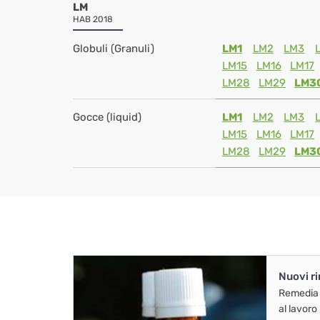
LM
HAB 2018
Globuli (Granuli)
LM1
LM2
LM3
LM15
LM16
LM17
LM28
LM29
LM3
Gocce (liquid)
LM1
LM2
LM3
LM15
LM16
LM17
LM28
LM29
LM3
Nuovi r
Remedia
al lavoro