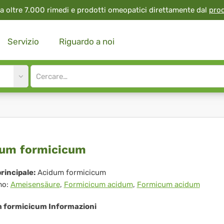
a oltre 7.000 rimedi e prodotti omeopatici direttamente dal
pro
Servizio
Riguardo a noi
Site
search
input
idum
um formicicum
micicum
rincipale:
Acidum formicicum
mo:
Ameisensäure
,
Formicicum acidum
,
Formicum acidum
 formicicum Informazioni