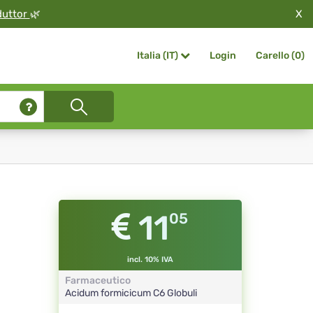
X
duttor
🌿
Login
Carello (
0
)
Italia (IT)
11
05
incl. 10% IVA
Farmaceutico
Acidum formicicum
C6
Globuli