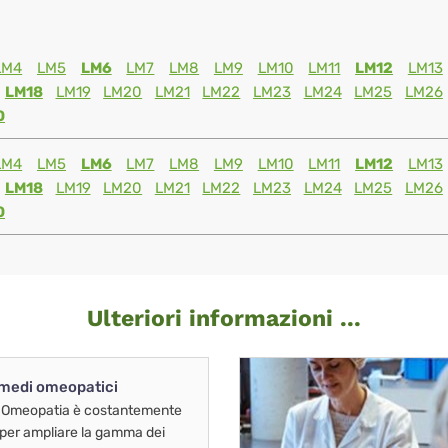
LM4
LM5
LM6
LM7
LM8
LM9
LM10
LM11
LM12
LM13
LM18
LM19
LM20
LM21
LM22
LM23
LM24
LM25
LM26
0
LM4
LM5
LM6
LM7
LM8
LM9
LM10
LM11
LM12
LM13
LM18
LM19
LM20
LM21
LM22
LM23
LM24
LM25
LM26
0
Ulteriori informazioni ...
imedi omeopatici
 Omeopatia è costantemente
 per ampliare la gamma dei