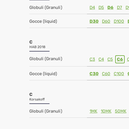
Globuli (Granuli)
D4
D5
D6
D7
D
Gocce (liquid)
D30
D60
D100
C
HAB 2018
Globuli (Granuli)
C3
C4
C5
C6
Gocce (liquid)
C30
C60
C100
C
Korsakoff
Globuli (Granuli)
1MK
10MK
50MK