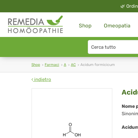
🌿
Ordin
Shop
Omeopatia
Search
type
Shop
Farmaci
A
AC
Acidum formicicum
indietro
Ac
Acid
for
Nome p
Sinoni
Acidum